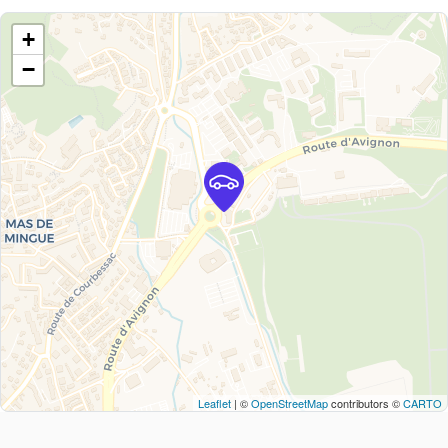
+
−
Leaflet
| ©
OpenStreetMap
contributors ©
CARTO