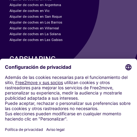
Alquiler de coches en Argentona
Alquiler de coches en Vic
Alquiler de coches en San Roque
Alquiler de coches en Los Barrios
Alquiler de coches en Villarreal
Alquiler de coches en La Solana
Alquiler de coches en Las Gabias
CARSHARING
NUESTRAS CIUDADES
Paris
Madrid
Washington DC
Milán
Roma
Turín
Viena
Berlín
Colonia
Düsseldorf
Fráncfort