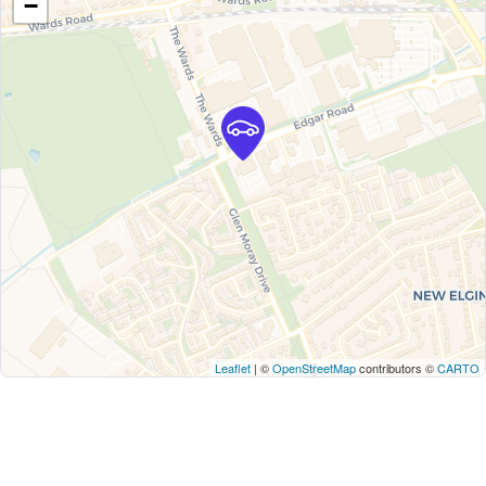
−
Leaflet
| ©
OpenStreetMap
contributors ©
CARTO