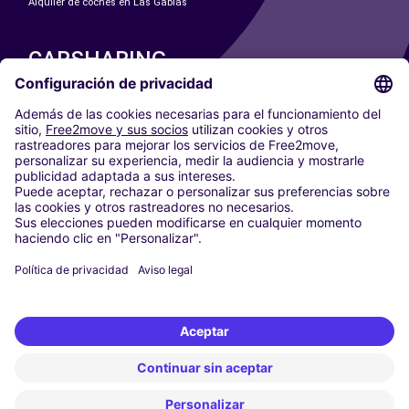
Alquiler de coches en Las Gabias
CARSHARING
NUESTRAS CIUDADES
Paris
Madrid
Washington DC
Milán
Roma
Turín
Viena
Berlín
Colonia
Düsseldorf
Fráncfort
Hamburgo
Múnich
Stuttgart
Ámsterdam