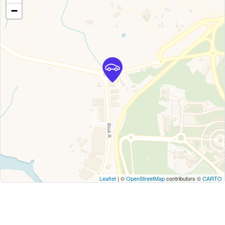
−
Leaflet
| ©
OpenStreetMap
contributors ©
CARTO