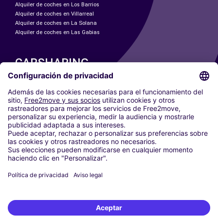
Alquiler de coches en Los Barrios
Alquiler de coches en Villarreal
Alquiler de coches en La Solana
Alquiler de coches en Las Gabias
CARSHARING
NUESTRAS CIUDADES
Paris
Madrid
Washington DC
Milán
Roma
Turín
Viena
Berlín
Colonia
Düsseldorf
Fráncfort
Hamburgo
Múnich
Stuttgart