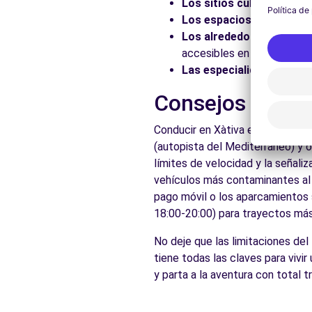
Los sitios culturales:
Vis
Los espacios naturales:
Los alrededores:
Explore 
accesibles en coche.
Las especialidades local
Consejos prácti
Conducir en Xàtiva es accesible 
(autopista del Mediterráneo) y 
límites de velocidad y la señali
vehículos más contaminantes al c
pago móvil o los aparcamientos s
18:00-20:00) para trayectos más 
No deje que las limitaciones del
tiene todas las claves para vivi
y parta a la aventura con total 