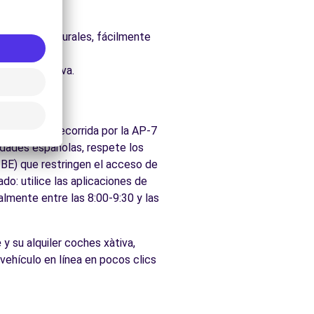
uraleza.
os parques naturales, fácilmente
ados de Xàtiva.
egión está recorrida por la AP-7
udades españolas, respete los
ZBE) que restringen el acceso de
do: utilice las aplicaciones de
almente entre las 8:00-9:30 y las
e
y su alquiler coches xàtiva,
 vehículo en línea en pocos clics