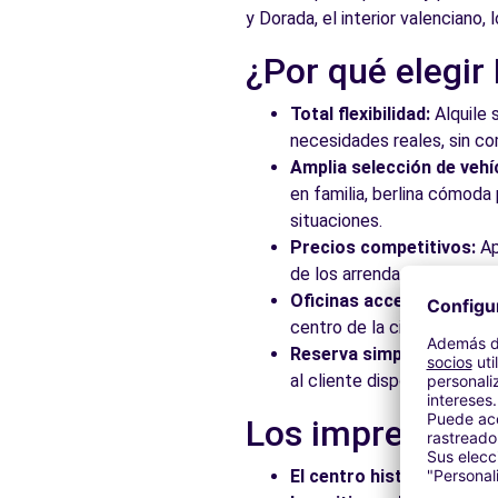
y Dorada, el interior valenciano,
¿Por qué elegir
Total flexibilidad:
Alquile 
necesidades reales, sin c
Amplia selección de vehí
en familia, berlina cómod
situaciones.
Precios competitivos:
Ap
de los arrendadores asocia
Oficinas accesibles:
Recoj
centro de la ciudad, en es
Reserva simplificada:
Nue
al cliente disponible para
Los imprescindi
El centro histórico:
Pasee