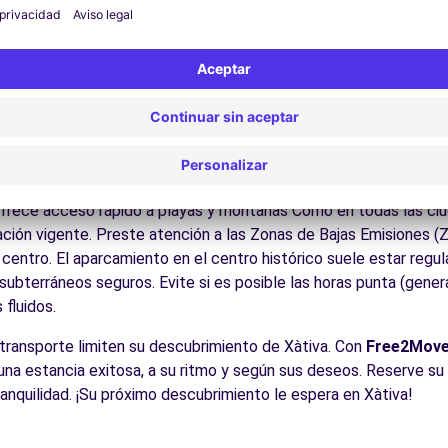
ite los museos y monumentos que enriquecen Xàtiva.
Disfrute de los parques y jardines para un descanso en plena nat
las playas de la Costa Blanca y Dorada, el interior valenciano, l
es:
Descubra la gastronomía regional en los restaurantes y merc
cos para conducir en Xàtiva
para todos los conductores con algunos consejos prácticos. la r
ofrece acceso rápido a playas y montañas Como en todas las ci
zación vigente. Preste atención a las Zonas de Bajas Emisiones (
entro. El aparcamiento en el centro histórico suele estar regula
ubterráneos seguros. Evite si es posible las horas punta (gener
fluidos.
 transporte limiten su descubrimiento de Xàtiva. Con
Free2Mov
r una estancia exitosa, a su ritmo y según sus deseos. Reserve su
tranquilidad. ¡Su próximo descubrimiento le espera en Xàtiva!