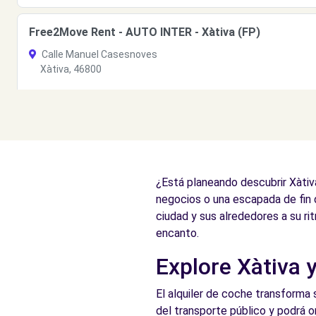
Free2Move Rent - AUTO INTER - Xàtiva (FP)
Calle Manuel Casesnoves
Xàtiva, 46800
Ver agencia
Free2Move Rent - AUTO INTER - Xàtiva (J)
Calle Manuel Casesnoves
¿Está planeando descubrir Xàtiva
Xàtiva, 46800
negocios o una escapada de fin
Ver agencia
ciudad y sus alrededores a su r
encanto.
Explore Xàtiva y
El alquiler de coche transforma 
del transporte público y podrá o