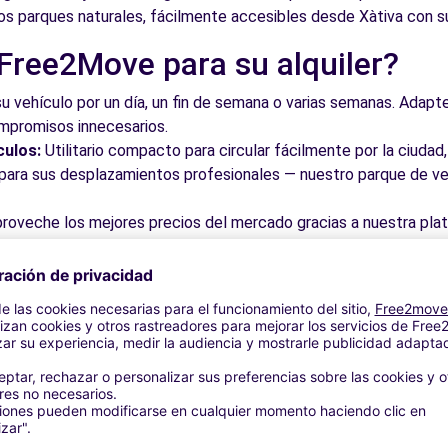
 los parques naturales, fácilmente accesibles desde Xàtiva con su
 Free2Move para su alquiler?
su vehículo por un día, un fin de semana o varias semanas. Adapte 
ompromisos innecesarios.
culos:
Utilitario compacto para circular fácilmente por la ciud
a para sus desplazamientos profesionales — nuestro parque de ve
roveche los mejores precios del mercado gracias a nuestra pla
dos. Reserve en línea en pocos clics con precios transparentes,
a su vehículo en una de nuestras numerosas oficinas asociadas,
taciones o cerca de los aeropuertos.
stra plataforma intuitiva le permite reservar su vehículo en poc
 responder a todas sus preguntas.
bles de Xàtiva y alrededores
 por las calles del casco antiguo y descubra su patrimonio arqu