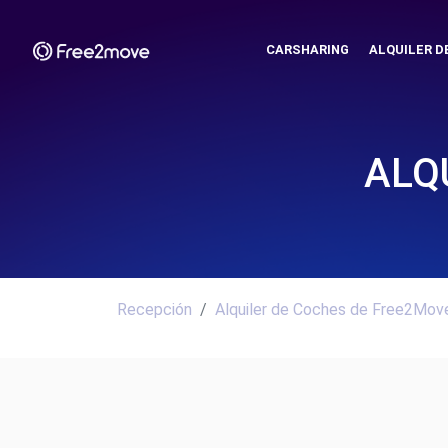
CARSHARING
ALQUILER D
ALQ
Recepción
Alquiler de Coches de Free2Move.