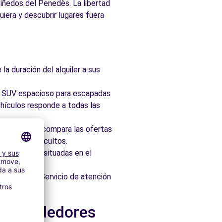
 viñedos del Penedès. La libertad
uiera y descubrir lugares fuera
la duración del alquiler a sus
ad, SUV espacioso para escapadas
hículos responde a todas las
taforma que compara las ofertas
 sin cargos ocultos.
 idealmente situadas en el
os minutos. Servicio de atención
 y alrededores