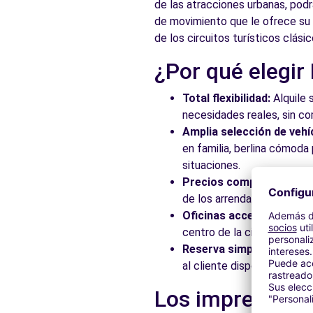
de las atracciones urbanas, podr
de movimiento que le ofrece su v
de los circuitos turísticos clásic
¿Por qué elegir
Total flexibilidad:
Alquile 
necesidades reales, sin c
Amplia selección de vehí
en familia, berlina cómod
situaciones.
Precios competitivos:
Ap
de los arrendadores asocia
Oficinas accesibles:
Recoj
centro de la ciudad, en es
Reserva simplificada:
Nue
al cliente disponible para
Los imprescindi