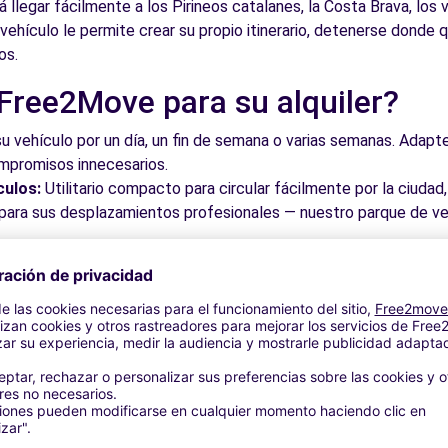
á llegar fácilmente a los Pirineos catalanes, la Costa Brava, los
ehículo le permite crear su propio itinerario, detenerse donde q
os.
 Free2Move para su alquiler?
su vehículo por un día, un fin de semana o varias semanas. Adapte 
ompromisos innecesarios.
culos:
Utilitario compacto para circular fácilmente por la ciud
a para sus desplazamientos profesionales — nuestro parque de ve
roveche los mejores precios del mercado gracias a nuestra pla
dos. Reserve en línea en pocos clics con precios transparentes,
a su vehículo en una de nuestras numerosas oficinas asociadas,
taciones o cerca de los aeropuertos.
stra plataforma intuitiva le permite reservar su vehículo en poc
 responder a todas sus preguntas.
bles de Vilafranca del Penedès