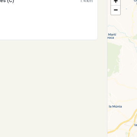
+
es (C)
1.4 km
−