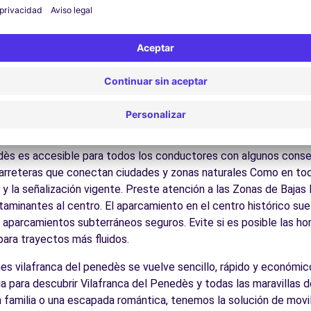
 por las calles del casco antiguo y descubra su patrimonio arqu
ite los museos y monumentos que enriquecen Vilafranca del Pe
Disfrute de los parques y jardines para un descanso en plena nat
los Pirineos catalanes, la Costa Brava, los viñedos del Penedès
es:
Descubra la gastronomía regional en los restaurantes y merc
cos para conducir en Vilafranc
dès es accesible para todos los conductores con algunos consejo
arreteras que conectan ciudades y zonas naturales Como en tod
 y la señalización vigente. Preste atención a las Zonas de Bajas
minantes al centro. El aparcamiento en el centro histórico suele
s aparcamientos subterráneos seguros. Evite si es posible las h
 para trayectos más fluidos.
ches vilafranca del penedès se vuelve sencillo, rápido y económi
a para descubrir Vilafranca del Penedès y todas las maravillas de
 familia o una escapada romántica, tenemos la solución de movi