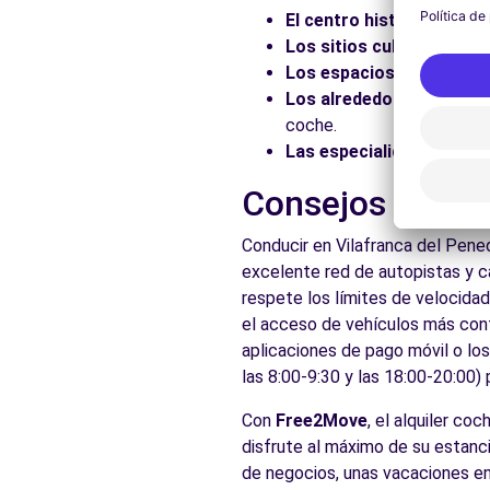
El centro histórico:
Pasee
Los sitios culturales:
Vis
Los espacios naturales:
Los alrededores:
Explore 
coche.
Las especialidades local
Consejos prácti
Conducir en Vilafranca del Pene
excelente red de autopistas y c
respete los límites de velocidad
el acceso de vehículos más conta
aplicaciones de pago móvil o lo
las 8:00-9:30 y las 18:00-20:00)
Con
Free2Move
, el alquiler co
disfrute al máximo de su estanci
de negocios, unas vacaciones en