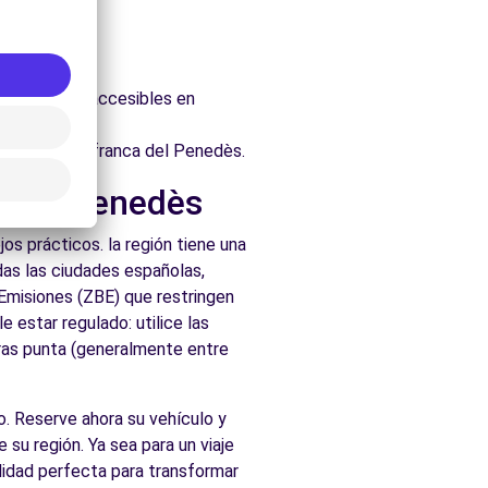
itectónico.
nedès.
uraleza.
, fácilmente accesibles en
ados de Vilafranca del Penedès.
a del Penedès
s prácticos. la región tiene una
as las ciudades españolas,
 Emisiones (ZBE) que restringen
 estar regulado: utilice las
oras punta (generalmente entre
co. Reserve ahora su vehículo y
 su región. Ya sea para un viaje
lidad perfecta para transformar