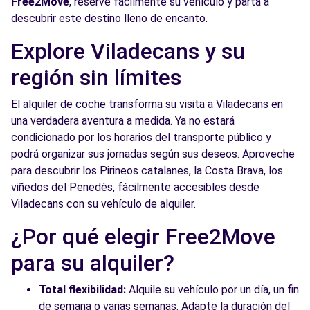
Free2Move
, reserve fácilmente su vehículo y parta a
descubrir este destino lleno de encanto.
Free2Move Rent - S&YOU BARCELONA -
10.9
Badal - Barcelona (D)
km
Explore Viladecans y su
BADAL, 81
región sin límites
Barcelona, 8014
El alquiler de coche transforma su visita a Viladecans en
Ver agencia
una verdadera aventura a medida. Ya no estará
condicionado por los horarios del transporte público y
Free2Move Rent - S&YOU BARCELONA -
10.9
podrá organizar sus jornadas según sus deseos. Aproveche
Badal - Barcelona (C)
km
para descubrir los Pirineos catalanes, la Costa Brava, los
BADAL, 81
viñedos del Penedès, fácilmente accesibles desde
Barcelona, 8014
Viladecans con su vehículo de alquiler.
¿Por qué elegir Free2Move
Ver agencia
para su alquiler?
Free2Move Rent - S&YOU BARCELONA -
10.9
Total flexibilidad:
Alquile su vehículo por un día, un fin
Badal - Barcelona (P)
km
de semana o varias semanas. Adapte la duración del