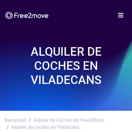
ALQUILER DE
COCHES EN
VILADECANS
Recepción
Alquiler de Coches de Free2Move...
Alquiler de coches en Viladecans...