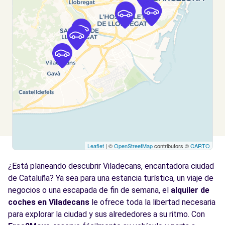
Hospitalet de Llobregat (L'), 8907
Ver agencia
Free2Move Rent - MASTERNOU -
10.7
Barcelona (O) 24/7
km
C/ Cobalto, 10-12
Barcelona, 8038
Ver agencia
Leaflet
| ©
OpenStreetMap
contributors ©
CARTO
Free2Move Rent - MASTERNOU -
10.7
Barcelona (O)
km
¿Está planeando descubrir Viladecans, encantadora ciudad
C/ Cobalto, 10-12
de Cataluña? Ya sea para una estancia turística, un viaje de
Barcelona, 8038
negocios o una escapada de fin de semana, el
alquiler de
coches en Viladecans
le ofrece toda la libertad necesaria
Ver agencia
para explorar la ciudad y sus alrededores a su ritmo. Con