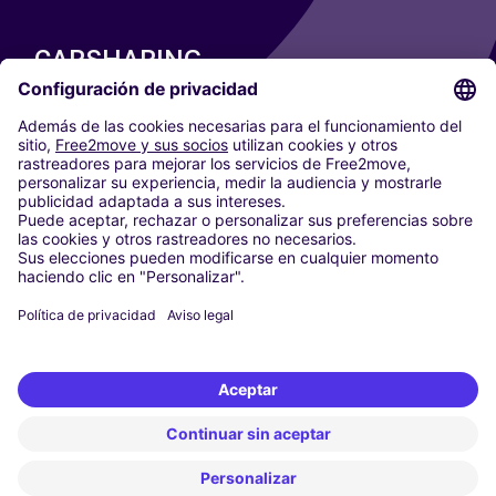
CARSHARING
NUESTRAS CIUDADES
Paris
Madrid
Washington DC
Milán
Roma
Turín
Viena
Berlín
Colonia
Düsseldorf
Fráncfort
Hamburgo
Múnich
Stuttgart
Ámsterdam