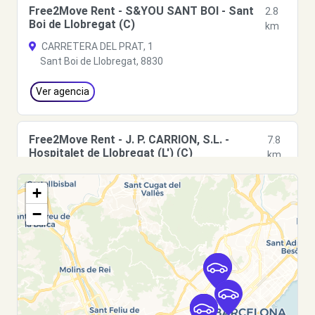
Free2Move Rent - S&YOU SANT BOI - Sant
2.8
Boi de Llobregat (C)
km
CARRETERA DEL PRAT, 1
Sant Boi de Llobregat, 8830
Ver agencia
Free2Move Rent - J. P. CARRION, S.L. -
7.8
Hospitalet de Llobregat (L') (C)
km
TRAVESÍA INDUSTRIAL, 81
+
Hospitalet de Llobregat (L'), 8907
−
Ver agencia
Free2Move Rent - MAAM - Hospitalet de
8.0
Llobregat (L') (P)
km
Cromo, 27