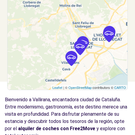
Hospitalet de Llobregat (L'), 8907
Ver agencia
Free2Move Rent - J. P. CARRION, S.L. -
14.9
Hospitalet de Llobregat (L') (C)
km
TRAVESÍA INDUSTRIAL, 81
Hospitalet de Llobregat (L'), 8907
Ver agencia
Leaflet
| ©
OpenStreetMap
contributors ©
CARTO
Bienvenido a Vallirana, encantadora ciudad de Cataluña.
Entre modernismo, gastronomía, este destino merece una
visita en profundidad. Para disfrutar plenamente de su
estancia y descubrir todos los tesoros de la región, opte
por el
alquiler de coches con Free2Move
y explore con