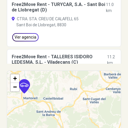
Free2Move Rent - TURYCAR, S.A. - Sant Boi
11.0
de Llobregat (D)
km
CTRA. STA. CREU DE CALAFELL 65
Sant Boi de Llobregat, 8830
Ver agencia
Free2Move Rent - TALLERES ISIDORO
11.2
LEDESMA, S.L. - Viladecans (C)
km
C/ AGRICULTURA, 36
+
Viladecans, 8840
−
Ver agencia
Free2Move Rent - MAAM - Hospitalet de
14.9
Llobregat (L') (P)
km
Cromo, 27