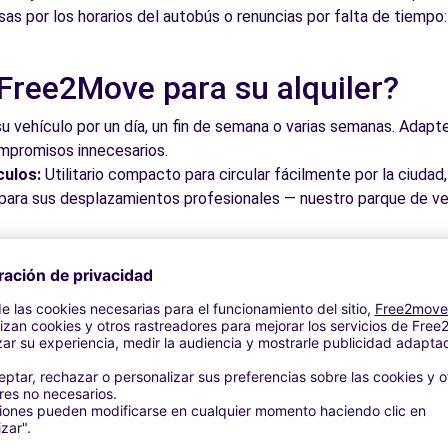
sas por los horarios del autobús o renuncias por falta de tiempo
 Free2Move para su alquiler?
ia (P)
3.4 km
su vehículo por un día, un fin de semana o varias semanas. Adapte 
ompromisos innecesarios.
culos:
Utilitario compacto para circular fácilmente por la ciud
a para sus desplazamientos profesionales — nuestro parque de ve
roveche los mejores precios del mercado gracias a nuestra pla
3.8 km
dos. Reserve en línea en pocos clics con precios transparentes,
a su vehículo en una de nuestras numerosas oficinas asociadas,
taciones o cerca de los aeropuertos.
stra plataforma intuitiva le permite reservar su vehículo en poc
 responder a todas sus preguntas.
bles de Valencia y alrededores
4.4 km