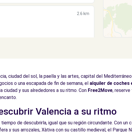
2.6 km
2.7 km
a, ciudad del sol, la paella y las artes, capital del Mediterráne
negocios o una escapada de fin de semana, el
alquiler de coches 
 la ciudad y sus alrededores a su ritmo. Con
Free2Move
, reserve
 encanto.
escubrir Valencia a su ritmo
2.7 km
iempo de descubrirla, igual que su región circundante. Con un c
fera y sus arrozales, Xàtiva con su castillo medieval, el Parque N