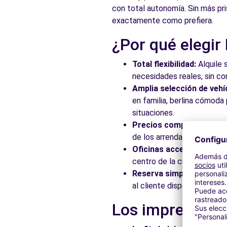
con total autonomía. Sin más pri
Ver agencia
exactamente como prefiera.
¿Por qué elegir
Free2Move Rent - AUTOMOVILES JUAN GINER - Valenc
Avda. Peris y Valero, 31
Total flexibilidad:
Alquile 
Valencia, 46006
necesidades reales, sin c
Amplia selección de vehí
Ver agencia
en familia, berlina cómod
situaciones.
Precios competitivos:
Ap
Free2Move Rent - TALLERES J.R.A., S.L. - Valencia (C)
de los arrendadores asocia
FONTANARES, 33
Oficinas accesibles:
Recoj
Valencia, 46014
centro de la ciudad, en es
Reserva simplificada:
Nue
Ver agencia
al cliente disponible para
Los imprescindi
Free2Move Rent - VARA DE QUART - Valencia (O)