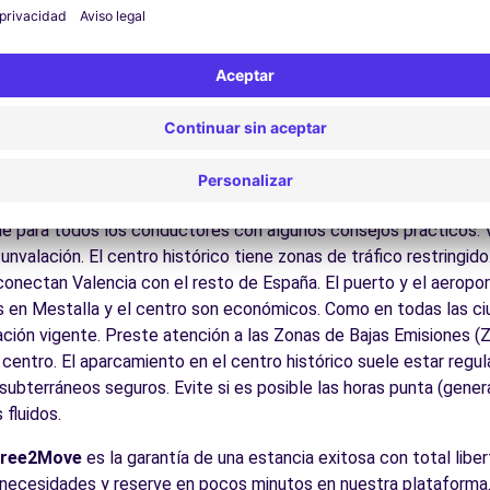
las Ciencias:
Admire este complejo arquitectónico futurista de
e:
Suba a la torre gótica para disfrutar de una vista panorámica s
re uno de los mercados modernistas más grandes de Europa, ll
e por el barrio medieval con sus galerías de arte, bares y ambien
sa y El Saler:
Disfrute de las playas urbanas y naturales que bo
lencia (C)
4.4 km
cos para conducir en Valencia
le para todos los conductores con algunos consejos prácticos. 
nvalación. El centro histórico tiene zonas de tráfico restringido
conectan Valencia con el resto de España. El puerto y el aeropo
 en Mestalla y el centro son económicos. Como en todas las ci
cias
zación vigente. Preste atención a las Zonas de Bajas Emisiones (
entro. El aparcamiento en el centro histórico suele estar regula
ubterráneos seguros. Evite si es posible las horas punta (gener
fluidos.
Free2Move
es la garantía de una estancia exitosa con total liber
necesidades y reserve en pocos minutos en nuestra plataforma.