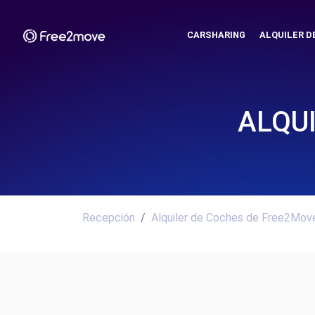
CARSHARING
ALQUILER D
ALQU
Recepción
Alquiler de Coches de Free2Move.