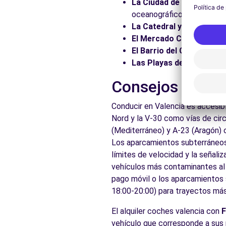
c/ Archiduque Carlos, 90
La Ciudad de las Artes y 
Valencia, 46014
oceanográfico y ópera.
La Catedral y El Miguelet
Ver agencia
El Mercado Central:
Explo
El Barrio del Carmen:
Pase
Las Playas de la Malvarro
Free2Move Rent - S&YOU VALENCIA - Tres Cruces - Va
Consejos prácti
Avda. Tres Cruces, 38
Valencia, 46014
Conducir en Valencia es accesib
Ver agencia
Nord y la V-30 como vías de circu
(Mediterráneo) y A-23 (Aragón) 
Los aparcamientos subterráneos
Ver todas las agen
límites de velocidad y la señali
vehículos más contaminantes al c
pago móvil o los aparcamientos s
18:00-20:00) para trayectos más 
El alquiler coches valencia con
vehículo que corresponde a sus 