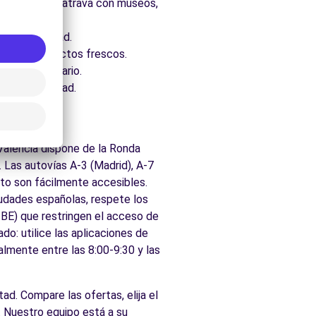
 Santiago Calatrava con museos,
obre la ciudad.
eno de productos frescos.
te universitario.
rdean la ciudad.
Valencia dispone de la Ronda
. Las autovías A-3 (Madrid), A-7
rto son fácilmente accesibles.
udades españolas, respete los
ZBE) que restringen el acceso de
do: utilice las aplicaciones de
almente entre las 8:00-9:30 y las
tad. Compare las ofertas, elija el
 Nuestro equipo está a su