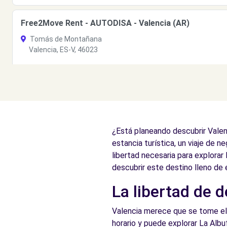
Free2Move Rent - AUTODISA - Valencia (AR)
Tomás de Montañana
Valencia, ES-V, 46023
Ver agencia
Free2Move Rent - AUTODISA - Valencia (D)
Calle Padre Tomas Montañana
¿Está planeando descubrir Valenci
Valencia, 46023
estancia turística, un viaje de 
Ver agencia
libertad necesaria para explorar
descubrir este destino lleno de
La libertad de d
Free2Move Rent - AUTODISA - Valencia (C)
Calle Padre Tomas Montañana, 14
Valencia merece que se tome el t
Valencia, 46023
horario y puede explorar La Albu