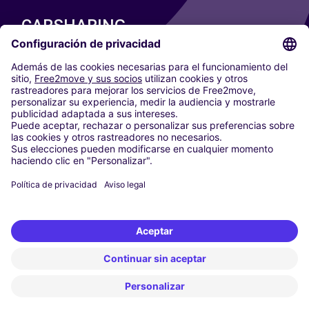
CARSHARING
NUESTRAS CIUDADES
Paris
Madrid
Washington DC
Milán
Roma
Turín
Viena
Berlín
Colonia
Düsseldorf
Fráncfort
Hamburgo
Múnich
Stuttgart
Ámsterdam