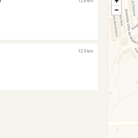
+
)
12.8 km
−
12.9 km