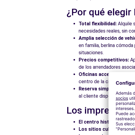
¿Por qué elegir
Total flexibilidad:
Alquile 
necesidades reales, sin c
Amplia selección de vehí
en familia, berlina cómod
situaciones.
Precios competitivos:
Ap
de los arrendadores asocia
Oficinas accesibles:
Recoj
centro de la ciudad, en es
Reserva simplificada:
Nue
al cliente disponible para
Los imprescindi
El centro histórico:
Pasee
Los sitios culturales:
Vis