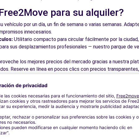
 Free2Move para su alquiler?
su vehículo por un día, un fin de semana o varias semanas. Adapte 
ompromisos innecesarios.
culos:
Utilitario compacto para circular fácilmente por la ciud
a para sus desplazamientos profesionales — nuestro parque de ve
roveche los mejores precios del mercado gracias a nuestra pla
dos. Reserve en línea en pocos clics con precios transparentes,
a su vehículo en una de nuestras numerosas oficinas asociadas,
taciones o cerca de los aeropuertos.
stra plataforma intuitiva le permite reservar su vehículo en poc
 responder a todas sus preguntas.
bles de Torrox y alrededores
 por las calles del casco antiguo y descubra su patrimonio arqu
ite los museos y monumentos que enriquecen Torrox.