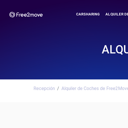
CARSHARING
ALQUILER D
ALQU
Recepción
Alquiler de Coches de Free2Move.