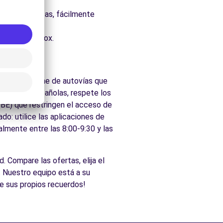
uraleza.
eas y atlánticas, fácilmente
ados de Torrox.
 región dispone de autovías que
 ciudades españolas, respete los
ZBE) que restringen el acceso de
do: utilice las aplicaciones de
almente entre las 8:00-9:30 y las
. Compare las ofertas, elija el
 Nuestro equipo está a su
ee sus propios recuerdos!