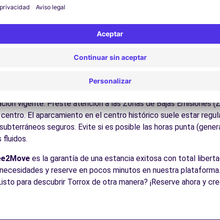
Disfrute de los parques y jardines para un descanso en plena nat
los pueblos blancos, las sierras naturales, las playas mediterrán
es:
Descubra la gastronomía regional en los restaurantes y merc
cos para conducir en Torrox
 para todos los conductores con algunos consejos prácticos. la
es y acceso fácil a pueblos blancos y sierras Como en todas las
zación vigente. Preste atención a las Zonas de Bajas Emisiones (
entro. El aparcamiento en el centro histórico suele estar regula
ubterráneos seguros. Evite si es posible las horas punta (gener
fluidos.
ee2Move
es la garantía de una estancia exitosa con total libertad
necesidades y reserve en pocos minutos en nuestra plataforma.
Listo para descubrir Torrox de otra manera? ¡Reserve ahora y cr