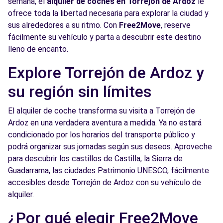
semana, el
alquiler de coches en Torrejón de Ardoz
le
Ver agencia
ofrece toda la libertad necesaria para explorar la ciudad y
sus alrededores a su ritmo. Con
Free2Move
, reserve
fácilmente su vehículo y parta a descubrir este destino
Free2Move Rent - AUTOMOVILES
13.0
lleno de encanto.
MOSANCAR, S.A. - Rivas-VaciaMadrid (C)
km
CALLE POLEA 14-16. P.I. SANTA ANA
Explore Torrejón de Ardoz y
Rivas-VaciaMadrid, ES-MD, 28522
su región sin límites
Ver agencia
El alquiler de coche transforma su visita a Torrejón de
Ardoz en una verdadera aventura a medida. Ya no estará
Free2move Rent - MOMENTUM MARKET
14.6
condicionado por los horarios del transporte público y
MADRID SRL - MADRID (P)
km
podrá organizar sus jornadas según sus deseos. Aproveche
Autovía del Este
para descubrir los castillos de Castilla, la Sierra de
Madrid, MD, 28031
Guadarrama, las ciudades Patrimonio UNESCO, fácilmente
accesibles desde Torrejón de Ardoz con su vehículo de
Ver agencia
alquiler.
¿Por qué elegir Free2Move