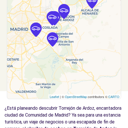
Coslada (C)
km
AVDA. SAN PABLO, 53
Coslada, 28820
Ver agencia
Free2Move Rent - ALCALA 534 - Coslada
6.5
(P)
km
Avenida de José Garate
Coslada, ES-M, 28823
Ver agencia
Leaflet
| ©
OpenStreetMap
contributors ©
CARTO
Free2Move Rent - AUTOMOCION ALCALA,
11.1
S. L. - Alcalá de Henares (D)
km
¿Está planeando descubrir Torrejón de Ardoz, encantadora
VÍA COMPLUTENSE, 113
ciudad de Comunidad de Madrid? Ya sea para una estancia
Alcalá de Henares, 28805
turística, un viaje de negocios o una escapada de fin de