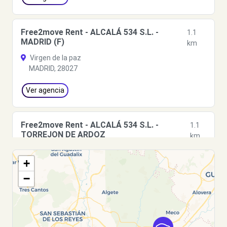
Free2move Rent - ALCALÁ 534 S.L. -
1.1
MADRID (F)
km
Virgen de la paz
MADRID, 28027
Ver agencia
Free2move Rent - ALCALÁ 534 S.L. -
1.1
TORREJON DE ARDOZ
km
Avenida de la Constitución
+
TORREJON DE ARDOZ, 28850
−
Ver agencia
Free2Move Rent - AUTO CELA, S.L. -
5.8