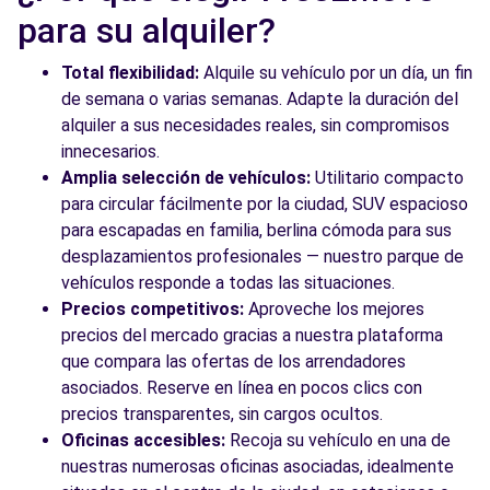
Free2move Rent - MOMENTUM MARKET
14.6
para su alquiler?
MADRID SRL - MADRID (C)
km
Autovía del Este
Total flexibilidad:
Alquile su vehículo por un día, un fin
Madrid, MD, 28031
de semana o varias semanas. Adapte la duración del
alquiler a sus necesidades reales, sin compromisos
Ver agencia
innecesarios.
Amplia selección de vehículos:
Utilitario compacto
para circular fácilmente por la ciudad, SUV espacioso
para escapadas en familia, berlina cómoda para sus
desplazamientos profesionales — nuestro parque de
vehículos responde a todas las situaciones.
Precios competitivos:
Aproveche los mejores
precios del mercado gracias a nuestra plataforma
que compara las ofertas de los arrendadores
asociados. Reserve en línea en pocos clics con
precios transparentes, sin cargos ocultos.
Oficinas accesibles:
Recoja su vehículo en una de
nuestras numerosas oficinas asociadas, idealmente