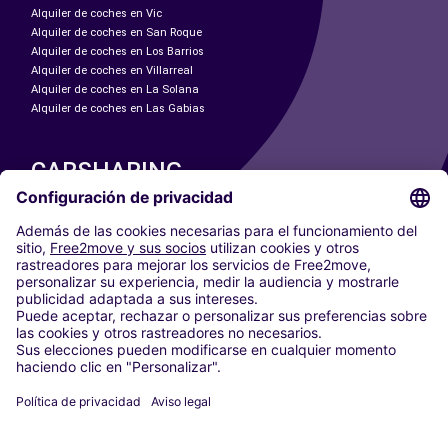
Alquiler de coches en Vic
Alquiler de coches en San Roque
Alquiler de coches en Los Barrios
Alquiler de coches en Villarreal
Alquiler de coches en La Solana
Alquiler de coches en Las Gabias
CARSHARING
NUESTRAS CIUDADES
Paris
Madrid
Washington DC
Milán
Roma
Turín
Viena
Berlín
Colonia
Düsseldorf
Fráncfort
Hamburgo