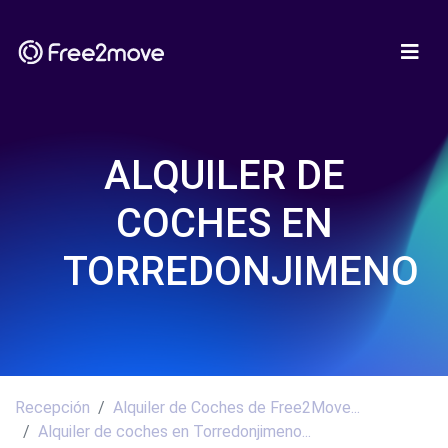
ALQUILER DE
COCHES EN
TORREDONJIMENO
Recepción
Alquiler de Coches de Free2Move...
Alquiler de coches en Torredonjimeno...