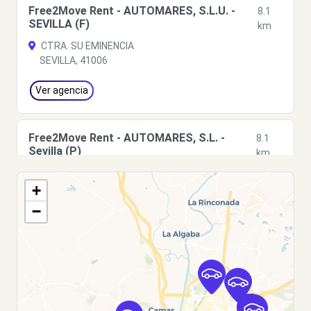
Free2Move Rent - AUTOMARES, S.L.U. -
8.1
SEVILLA (F)
km
CTRA. SU EMINENCIA
SEVILLA, 41006
Ver agencia
Free2Move Rent - AUTOMARES, S.L. -
8.1
Sevilla (P)
km
CTRA. SU EMINENCIA
+
Sevilla, 41006
−
Ver agencia
Free2Move Rent - AUTOMARES - Sevilla
8.3
(C)
km
C. Jardín de la Isla,