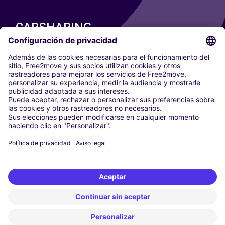
CARSHARING
NUESTRAS CIUDADES
Paris
Madrid
Washington DC
Milán
Roma
Turín
Viena
Berlín
Colonia
Düsseldorf
Fráncfort
Hamburgo
Múnich
Stuttgart
Ámsterdam