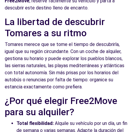
Free2Move
, reserve fácilmente su vehículo y parta a
descubrir este destino lleno de encanto.
Free2Move Rent - DICAR,S.L. - Bollullos de la
8.7
Mitación (O)
km
La libertad de descubrir
AVDA. DE LA CONSTITUCION, S/N--
Tomares a su ritmo
Bollullos de la Mitación, 41110
Tomares merece que se tome el tiempo de descubrirla,
Ver agencia
igual que su región circundante. Con un coche de alquiler,
gestiona su horario y puede explorar los pueblos blancos,
Free2Move Rent - S&YOU SEVILLA -
9.0
las sierras naturales, las playas mediterráneas y atlánticas
Calonge - Sevilla (P)
km
con total autonomía. Sin más prisas por los horarios del
Polígono Industrial Calonge. C/ Aviación 69
autobús o renuncias por falta de tiempo: organice su
Sevilla, 41007
estancia exactamente como prefiera.
¿Por qué elegir Free2Move
Ver agencia
para su alquiler?
Free2Move Rent - VIUDA DE TERRY, S.L. /
9.5
Total flexibilidad:
Alquile su vehículo por un día, un fin
TERRY PRESTIGE S.L. - Sevilla (D)
km
de semana o varias semanas. Adapte la duración del