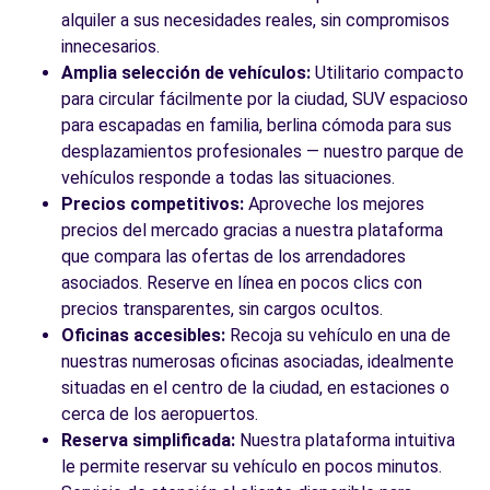
CALLE DEL MOTOR, 1
alquiler a sus necesidades reales, sin compromisos
Sevilla, 41007
innecesarios.
Amplia selección de vehículos:
Utilitario compacto
Ver agencia
para circular fácilmente por la ciudad, SUV espacioso
para escapadas en familia, berlina cómoda para sus
desplazamientos profesionales — nuestro parque de
Ver todas las agencias
vehículos responde a todas las situaciones.
Precios competitivos:
Aproveche los mejores
precios del mercado gracias a nuestra plataforma
que compara las ofertas de los arrendadores
asociados. Reserve en línea en pocos clics con
precios transparentes, sin cargos ocultos.
Oficinas accesibles:
Recoja su vehículo en una de
nuestras numerosas oficinas asociadas, idealmente
situadas en el centro de la ciudad, en estaciones o
cerca de los aeropuertos.
Reserva simplificada:
Nuestra plataforma intuitiva
le permite reservar su vehículo en pocos minutos.