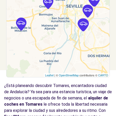
Sevilla, 41014
Ver agencia
Free2Move Rent - AUTOMARES - Sevilla
8.4
(O)
km
Calle Jardín de la Isla
Sevilla, AN, 41014
Ver agencia
Leaflet
| ©
OpenStreetMap
contributors ©
CARTO
Free2Move Rent - DICAR,S.L. - Bollullos de la
8.7
Mitación (P)
km
¿Está planeando descubrir Tomares, encantadora ciudad
AVDA. DE LA CONSTITUCION, S/N--
de Andalucía? Ya sea para una estancia turística, un viaje de
Bollullos de la Mitación, 41110
negocios o una escapada de fin de semana, el
alquiler de
coches en Tomares
le ofrece toda la libertad necesaria
Ver agencia
para explorar la ciudad y sus alrededores a su ritmo. Con