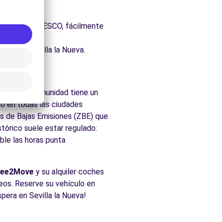
uraleza.
 Patrimonio UNESCO, fácilmente
dos de Sevilla la Nueva.
 Nueva
ticos. la comunidad tiene un
o en todas las ciudades
nas de Bajas Emisiones (ZBE) que
tórico suele estar regulado:
ble las horas punta
ree2Move
y su alquiler coches
eseos. Reserve su vehículo en
spera en Sevilla la Nueva!