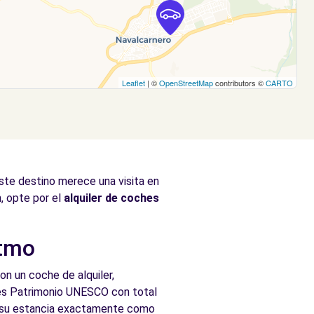
Leaflet
| ©
OpenStreetMap
contributors ©
CARTO
este destino merece una visita en
, opte por el
alquiler de coches
itmo
on un coche de alquiler,
dades Patrimonio UNESCO con total
ce su estancia exactamente como