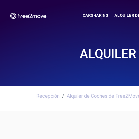
CARSHARING
ALQUILER D
ALQUILER
Recepción
Alquiler de Coches de Free2Move.