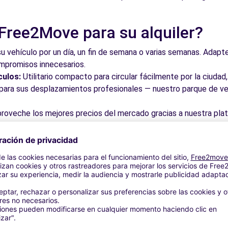
 Free2Move para su alquiler?
su vehículo por un día, un fin de semana o varias semanas. Adapte 
ompromisos innecesarios.
culos:
Utilitario compacto para circular fácilmente por la ciud
a para sus desplazamientos profesionales — nuestro parque de ve
roveche los mejores precios del mercado gracias a nuestra pla
dos. Reserve en línea en pocos clics con precios transparentes,
a su vehículo en una de nuestras numerosas oficinas asociadas,
taciones o cerca de los aeropuertos.
stra plataforma intuitiva le permite reservar su vehículo en poc
 responder a todas sus preguntas.
bles de Sevilla la Nueva y alre
 por las calles del casco antiguo y descubra su patrimonio arqu