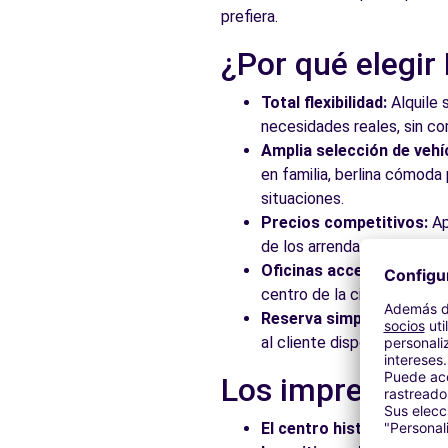
prefiera.
¿Por qué elegir
Total flexibilidad:
Alquile 
necesidades reales, sin c
Amplia selección de vehí
en familia, berlina cómod
situaciones.
Precios competitivos:
Ap
de los arrendadores asocia
Oficinas accesibles:
Recoj
centro de la ciudad, en es
Reserva simplificada:
Nue
al cliente disponible para
Los imprescindi
El centro histórico:
Pasee