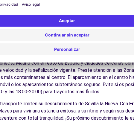
ite los museos y monumentos que enriquecen Sevilla la Nueva.
Disfrute de los parques y jardines para un descanso en plena nat
los castillos de Castilla, la Sierra de Guadarrama, las ciudades
es:
Descubra la gastronomía regional en los restaurantes y merca
cos para conducir en Sevilla la
 accesible para todos los conductores con algunos consejos prác
conecta Madrid con el resto de España y ciudades cercanas Com
e velocidad y la señalización vigente. Preste atención a las Zo
s más contaminantes al centro. El aparcamiento en el centro his
 móvil o los aparcamientos subterráneos seguros. Evite si es posi
0 y las 18:00-20:00) para trayectos más fluidos.
 transporte limiten su descubrimiento de Sevilla la Nueva. Con
F
 claves para vivir una estancia exitosa, a su ritmo y según sus d
 aventura con total tranquilidad. ¡Su próximo descubrimiento le e