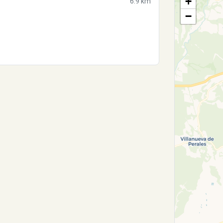
+
6.9 km
−