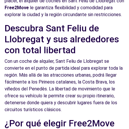
placer, el alquiler de coches en Sant Feliu de Llobregat con
Ver agencia
Free2Move
le garantiza flexibilidad y comodidad para
explorar la ciudad y la región circundante sin restricciones.
Free2Move Rent - S&YOU BARCELONA -
7.5
Descubra Sant Feliu de
Badal - Barcelona (P)
km
Llobregat y sus alrededores
BADAL, 81
Barcelona, 8014
con total libertad
Ver agencia
Con un coche de alquiler, Sant Feliu de Llobregat se
convierte en el punto de partida ideal para explorar toda la
región. Más allá de las atracciones urbanas, podrá llegar
Free2Move Rent - TALLERES ISIDORO
8.2
fácilmente a los Pirineos catalanes, la Costa Brava, los
LEDESMA, S.L. - Viladecans (C)
km
viñedos del Penedès. La libertad de movimiento que le
C/ AGRICULTURA, 36
ofrece su vehículo le permite crear su propio itinerario,
Viladecans, 8840
detenerse donde quiera y descubrir lugares fuera de los
circuitos turísticos clásicos.
Ver agencia
¿Por qué elegir Free2Move