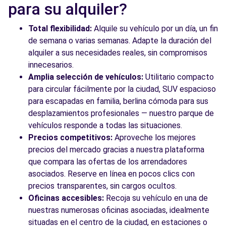
Free2Move Rent - MASTERNOU - Barcelona
8.7
para su alquiler?
(O) 24/7
km
C/ Cobalto, 10-12
Total flexibilidad:
Alquile su vehículo por un día, un fin
Barcelona, 8038
de semana o varias semanas. Adapte la duración del
alquiler a sus necesidades reales, sin compromisos
Ver agencia
innecesarios.
Amplia selección de vehículos:
Utilitario compacto
para circular fácilmente por la ciudad, SUV espacioso
Ver todas las agencias
para escapadas en familia, berlina cómoda para sus
desplazamientos profesionales — nuestro parque de
vehículos responde a todas las situaciones.
Precios competitivos:
Aproveche los mejores
precios del mercado gracias a nuestra plataforma
que compara las ofertas de los arrendadores
asociados. Reserve en línea en pocos clics con
precios transparentes, sin cargos ocultos.
Oficinas accesibles:
Recoja su vehículo en una de
nuestras numerosas oficinas asociadas, idealmente
situadas en el centro de la ciudad, en estaciones o