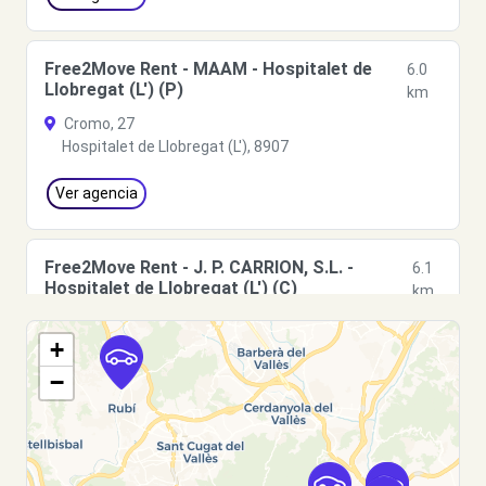
Free2Move Rent - MAAM - Hospitalet de
6.0
Llobregat (L') (P)
km
Cromo, 27
Hospitalet de Llobregat (L'), 8907
Ver agencia
Free2Move Rent - J. P. CARRION, S.L. -
6.1
Hospitalet de Llobregat (L') (C)
km
TRAVESÍA INDUSTRIAL, 81
+
Hospitalet de Llobregat (L'), 8907
−
Ver agencia
Free2Move Rent - S&YOU BARCELONA -
7.5