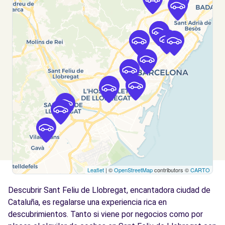
Badal - Barcelona (D)
km
BADAL, 81
Barcelona, 8014
Ver agencia
Free2Move Rent - S&YOU BARCELONA -
7.5
Badal (P)
km
Rambla de Badal
Barcelona, 08014
Ver agencia
Leaflet
| ©
OpenStreetMap
contributors ©
CARTO
Free2Move Rent - S&YOU BARCELONA -
7.5
Badal - Barcelona (C)
km
Descubrir Sant Feliu de Llobregat, encantadora ciudad de
BADAL, 81
Cataluña, es regalarse una experiencia rica en
Barcelona, 8014
descubrimientos. Tanto si viene por negocios como por