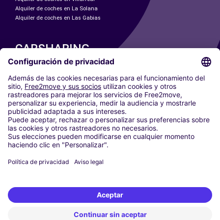
Alquiler de coches en La Solana
Alquiler de coches en Las Gabias
CARSHARING
NUESTRAS CIUDADES
Paris
Madrid
Washington DC
Milán
Roma
Turín
Viena
Berlín
Colonia
Düsseldorf
Fráncfort
Hamburgo
Múnich
Stuttgart
Ámsterdam