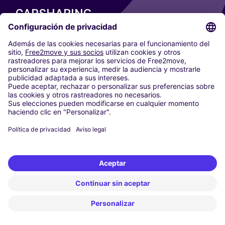
CARSHARING
NUESTRAS CIUDADES
Paris
Madrid
Washington DC
Milán
Roma
Turín
Viena
Berlín
Colonia
Düsseldorf
Fráncfort
Hamburgo
Múnich
Stuttgart
Ámsterdam