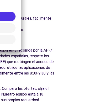
itectónico.
uraleza.
os parques naturales, fácilmente
cados de Pego.
gión está recorrida por la AP-7
udades españolas, respete los
ZBE) que restringen el acceso de
do: utilice las aplicaciones de
almente entre las 8:00-9:30 y las
 Compare las ofertas, elija el
 Nuestro equipo está a su
 sus propios recuerdos!