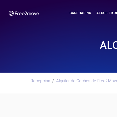
CARSHARING
ALQUILER D
AL
Recepción
Alquiler de Coches de Free2Move.