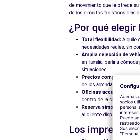
de movimiento que le ofrece su v
de los circuitos turísticos clásic
¿Por qué elegir
Total flexibilidad:
Alquile 
necesidades reales, sin c
Amplia selección de vehí
en familia, berlina cómod
situaciones.
Precios competitivos:
Ap
de los arrendadores asocia
Oficinas accesibles:
Recoj
centro de la ciudad, en es
Reserva simplificada:
Nue
al cliente disponible para
Los imprescindi