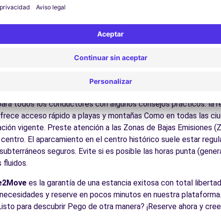
 por las calles del casco antiguo y descubra su patrimonio arqu
ite los museos y monumentos que enriquecen Pego.
Disfrute de los parques y jardines para un descanso en plena nat
las playas de la Costa Blanca y Dorada, el interior valenciano, l
es:
Descubra la gastronomía regional en los restaurantes y mer
cos para conducir en Pego
ara todos los conductores con algunos consejos prácticos. la re
ofrece acceso rápido a playas y montañas Como en todas las ci
zación vigente. Preste atención a las Zonas de Bajas Emisiones (
entro. El aparcamiento en el centro histórico suele estar regula
ubterráneos seguros. Evite si es posible las horas punta (gener
fluidos.
e2Move
es la garantía de una estancia exitosa con total libertad.
necesidades y reserve en pocos minutos en nuestra plataforma.
Listo para descubrir Pego de otra manera? ¡Reserve ahora y cree