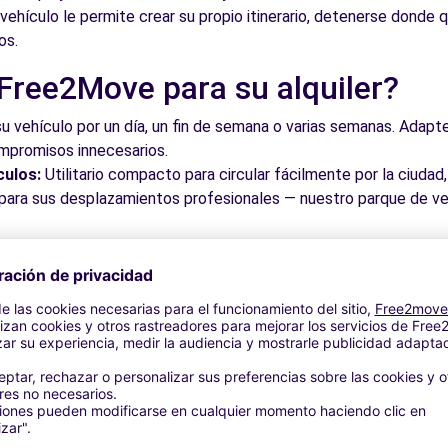
ehículo le permite crear su propio itinerario, detenerse donde q
os.
 Free2Move para su alquiler?
su vehículo por un día, un fin de semana o varias semanas. Adapte 
ompromisos innecesarios.
culos:
Utilitario compacto para circular fácilmente por la ciud
a para sus desplazamientos profesionales — nuestro parque de ve
roveche los mejores precios del mercado gracias a nuestra pla
dos. Reserve en línea en pocos clics con precios transparentes,
a su vehículo en una de nuestras numerosas oficinas asociadas,
taciones o cerca de los aeropuertos.
stra plataforma intuitiva le permite reservar su vehículo en poc
 responder a todas sus preguntas.
bles de Pego y alrededores