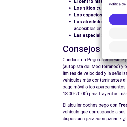
El centro histórico:
Pasee
Los sitios culturales:
Vis
Los espacios naturales:
Los alrededores:
Explore 
accesibles en coche.
Las especialidades local
Consejos prácti
Conducir en Pego es accesible p
(autopista del Mediterráneo) y 
límites de velocidad y la señali
vehículos más contaminantes al c
pago móvil o los aparcamientos s
18:00-20:00) para trayectos más 
El alquiler coches pego con
Fre
vehículo que corresponde a sus 
disposición para acompañarle. ¿