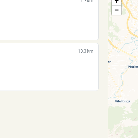
+
1.7 km
−
13.3 km