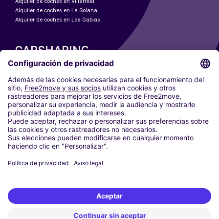
Alquiler de coches en Villarreal
Alquiler de coches en La Solana
Alquiler de coches en Las Gabias
CARSHARING
NUESTRAS CIUDADES
Paris
Madrid
Washington DC
Milán
Roma
Turín
Viena
Berlín
Colonia
Düsseldorf
Fráncfort
Hamburgo
Múnich
Stuttgart
Ámsterdam