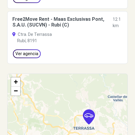
Free2Move Rent - Maas Exclusivas Pont,
12.1
S.A.U. (SUCVN) - Rubí (C)
km
Ctra. De Terrassa
Rubí, 8191
Ver agencia
+
−