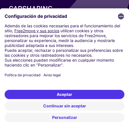
CARSHARING
NUESTRAS CIUDADES
Paris
Madrid
Washington DC
Milán
Roma
Turín
Viena
Berlín
Colonia
Düsseldorf
Fráncfort
Hamburgo
Múnich
Stuttgart
Ámsterdam