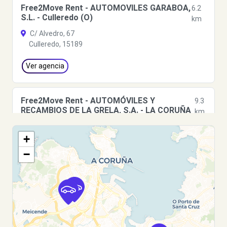
Free2Move Rent - AUTOMOVILES GARABOA,
6.2
S.L. - Culleredo (O)
km
C/ Alvedro, 67
Culleredo, 15189
Ver agencia
Free2Move Rent - AUTOMÓVILES Y
9.3
RECAMBIOS DE LA GRELA, S.A. - LA CORUÑA
km
(C)
CALLE SEVERO OCHOA, 8
+
LA CORUÑA, 15008
−
Ver agencia
Free2Move Rent - TALLERES CARRERA E
9.6
HIJOS, S.L. - Coruña (A) (C)
km