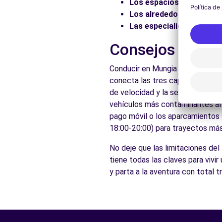
Los espacios naturales:
Los alrededores:
Explore 
Las especialidades local
Consejos práct
Conducir en Mungia es accesible
conecta las tres capitales y acc
de velocidad y la señalización v
vehículos más contaminantes al c
pago móvil o los aparcamientos s
18:00-20:00) para trayectos más 
No deje que las limitaciones de
tiene todas las claves para vivi
y parta a la aventura con total 