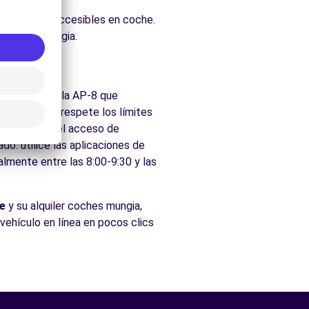
uraleza.
 fácilmente accesibles en coche.
cados de Mungia.
región tiene la AP-8 que
s españolas, respete los límites
e restringen el acceso de
do: utilice las aplicaciones de
almente entre las 8:00-9:30 y las
e
y su alquiler coches mungia,
 vehículo en línea en pocos clics