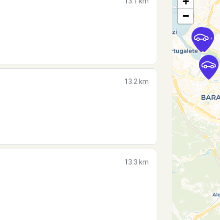
+
13.1 km
−
13.2 km
13.3 km