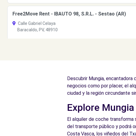
Free2Move Rent - IBAUTO 98, S.R.L. - Sestao (AR)
Calle Gabriel Celaya
Baracaldo, PV, 48910
Ver agencia
Free2Move Rent - ECHÉVARRI TURISMOS - Galdácano 
Ibaizabal Kalea
Descubrir Mungia, encantadora ci
Galdácano, PV, 48960
negocios como por placer, el al
Ver agencia
ciudad y la región circundante si
Explore Mungia 
El alquiler de coche transforma 
del transporte público y podrá 
Costa Vasca, los viñedos del Txa