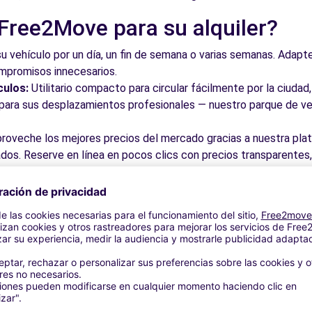
 Free2Move para su alquiler?
su vehículo por un día, un fin de semana o varias semanas. Adapte 
ompromisos innecesarios.
culos:
Utilitario compacto para circular fácilmente por la ciud
a para sus desplazamientos profesionales — nuestro parque de ve
roveche los mejores precios del mercado gracias a nuestra pla
dos. Reserve en línea en pocos clics con precios transparentes,
a su vehículo en una de nuestras numerosas oficinas asociadas,
taciones o cerca de los aeropuertos.
stra plataforma intuitiva le permite reservar su vehículo en poc
 responder a todas sus preguntas.
bles de Mungia y alrededores
 por las calles del casco antiguo y descubra su patrimonio arqu
ite los museos y monumentos que enriquecen Mungia.