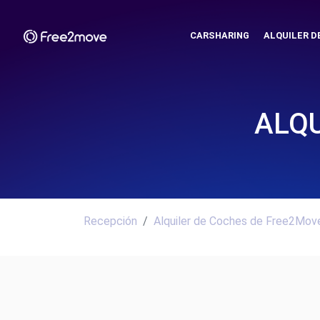
CARSHARING
ALQUILER D
ALQU
Recepción
Alquiler de Coches de Free2Move.