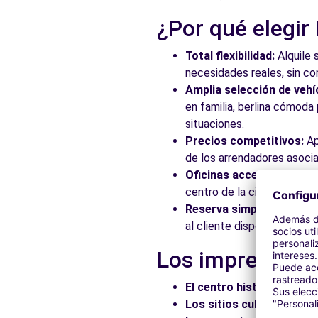
¿Por qué elegir
Total flexibilidad:
Alquile 
necesidades reales, sin c
Amplia selección de vehí
en familia, berlina cómod
situaciones.
Precios competitivos:
Ap
de los arrendadores asocia
Oficinas accesibles:
Recoj
centro de la ciudad, en es
Reserva simplificada:
Nue
al cliente disponible para
Los imprescindi
El centro histórico:
Pasee
Los sitios culturales:
Vis