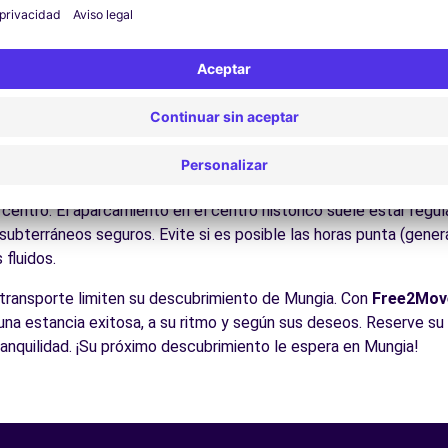
Disfrute de los parques y jardines para un descanso en plena nat
los puertos pesqueros, la Costa Vasca, los viñedos del Txakoli,
es:
Descubra la gastronomía regional en los restaurantes y mer
icos para conducir en Mungia
 para todos los conductores con algunos consejos prácticos. la 
eso a Francia y la cornisa cantábrica Como en todas las ciudade
igente. Preste atención a las Zonas de Bajas Emisiones (ZBE) qu
entro. El aparcamiento en el centro histórico suele estar regula
ubterráneos seguros. Evite si es posible las horas punta (gener
fluidos.
l transporte limiten su descubrimiento de Mungia. Con
Free2Mov
r una estancia exitosa, a su ritmo y según sus deseos. Reserve su
tranquilidad. ¡Su próximo descubrimiento le espera en Mungia!