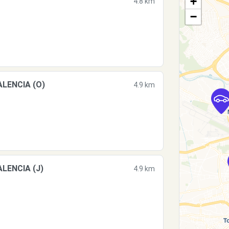
+
4.8 km
−
ALENCIA (O)
4.9 km
ALENCIA (J)
4.9 km