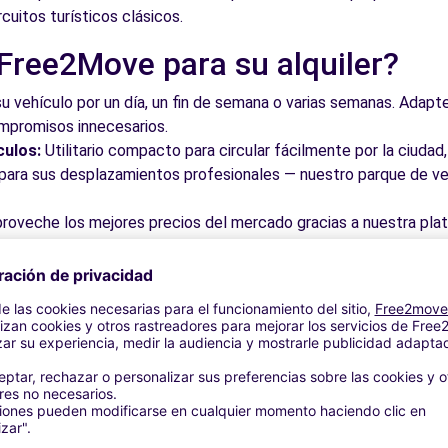
rcuitos turísticos clásicos.
 Free2Move para su alquiler?
8.3 km
su vehículo por un día, un fin de semana o varias semanas. Adapte 
ompromisos innecesarios.
culos:
Utilitario compacto para circular fácilmente por la ciud
a para sus desplazamientos profesionales — nuestro parque de ve
roveche los mejores precios del mercado gracias a nuestra pla
dos. Reserve en línea en pocos clics con precios transparentes,
ia (P)
8.4 km
a su vehículo en una de nuestras numerosas oficinas asociadas,
taciones o cerca de los aeropuertos.
stra plataforma intuitiva le permite reservar su vehículo en poc
 responder a todas sus preguntas.
bles de Meliana y alrededores
lencia (C)
8.9 km
 por las calles del casco antiguo y descubra su patrimonio arqu