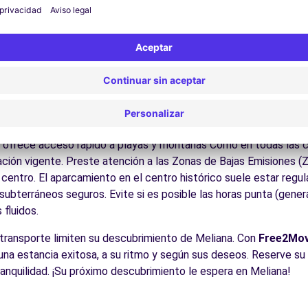
ite los museos y monumentos que enriquecen Meliana.
Disfrute de los parques y jardines para un descanso en plena nat
las playas de la Costa Blanca y Dorada, el interior valenciano, l
es:
Descubra la gastronomía regional en los restaurantes y merc
lencia (D)
8.9 km
cos para conducir en Meliana
 para todos los conductores con algunos consejos prácticos. la 
y ofrece acceso rápido a playas y montañas Como en todas las 
zación vigente. Preste atención a las Zonas de Bajas Emisiones (
entro. El aparcamiento en el centro histórico suele estar regula
ubterráneos seguros. Evite si es posible las horas punta (gener
cias
fluidos.
l transporte limiten su descubrimiento de Meliana. Con
Free2Mo
r una estancia exitosa, a su ritmo y según sus deseos. Reserve su
tranquilidad. ¡Su próximo descubrimiento le espera en Meliana!