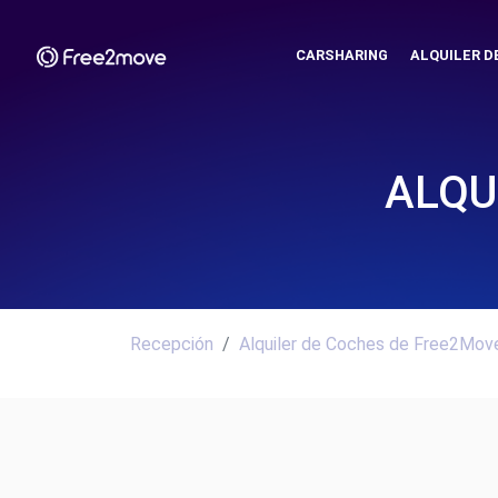
CARSHARING
ALQUILER D
ALQU
Recepción
Alquiler de Coches de Free2Move.