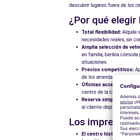
descubrir lugares fuera de los ci
Ver agencia
¿Por qué elegir
Free2Move Rent - TALLERES J.R.A., S.L. - Valencia (C)
Total flexibilidad:
Alquile 
FONTANARES, 33
necesidades reales, sin c
Valencia, 46014
Amplia selección de vehí
en familia, berlina cómod
Ver agencia
situaciones.
Precios competitivos:
Ap
de los arrendadores asocia
Free2Move Rent - AUTOMOVILES JUAN GINER - Valenc
Oficinas accesibles:
Recoj
Avda. Peris y Valero, 31
centro de la ciudad, en es
Valencia, 46006
Reserva simplificada:
Nue
al cliente disponible para
Ver agencia
Los imprescindi
Free2Move Rent - S&YOU VALENCIA - Tres Cruces - Va
El centro histórico:
Pasee