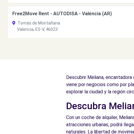
Free2Move Rent - AUTODISA - Valencia (AR)
Tomás de Montañana
Valencia, ES-V, 46023
Ver agencia
Free2Move Rent - AUTODISA - Valencia (D)
Calle Padre Tomas Montañana
Descubrir Meliana, encantadora 
Valencia, 46023
viene por negocios como por pla
Ver agencia
explorar la ciudad y la región cir
Descubra Melian
Free2Move Rent - AUTODISA - Valencia (C)
Con un coche de alquiler, Meliana
Calle Padre Tomas Montañana, 14
atracciones urbanas, podrá llegar
Valencia, 46023
naturales. La libertad de movimi