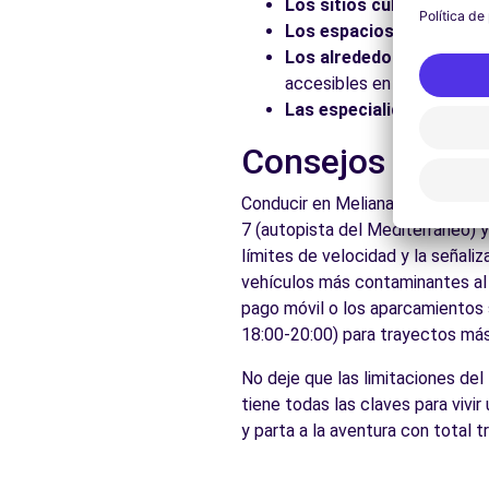
Avda. Tres Cruces, 38
Los sitios culturales:
Vis
Valencia, 46014
Los espacios naturales:
Los alrededores:
Explore 
Ver agencia
accesibles en coche.
Las especialidades local
Free2Move Rent - S&YOU VALENCIA - Tres Cruces - Va
Consejos prácti
Avda. Tres Cruces, 38
Conducir en Meliana es accesible
Valencia, 46014
7 (autopista del Mediterráneo) 
Ver agencia
límites de velocidad y la señali
vehículos más contaminantes al c
pago móvil o los aparcamientos s
Ver todas las agen
18:00-20:00) para trayectos más 
No deje que las limitaciones de
tiene todas las claves para vivi
y parta a la aventura con total 