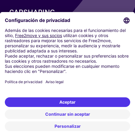
CARSHARING
NUESTRAS CIUDADES
Paris
Madrid
Washington DC
Milán
Roma
Turín
Viena
Berlín
Colonia
Düsseldorf
Fráncfort
Hamburgo
Múnich
Stuttgart
Ámsterdam