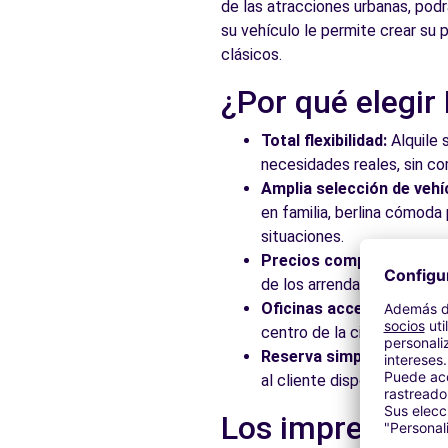
de las atracciones urbanas, podr
su vehículo le permite crear su p
clásicos.
¿Por qué elegir
Total flexibilidad:
Alquile 
necesidades reales, sin c
Amplia selección de vehí
en familia, berlina cómod
situaciones.
Precios competitivos:
Ap
de los arrendadores asocia
Oficinas accesibles:
Recoj
centro de la ciudad, en es
Reserva simplificada:
Nue
al cliente disponible para
Los imprescindi