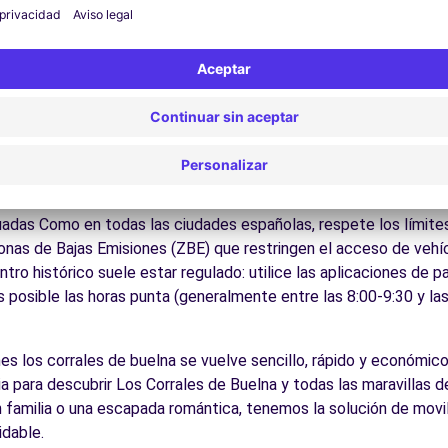
 por las calles del casco antiguo y descubra su patrimonio arqu
ite los museos y monumentos que enriquecen Los Corrales de B
Disfrute de los parques y jardines para un descanso en plena nat
los lugares de interés de la región, fácilmente accesibles en co
es:
Descubra la gastronomía regional en los restaurantes y merc
cos para conducir en Los Corra
lna es accesible para todos los conductores con algunos consej
uadas Como en todas las ciudades españolas, respete los límites
Zonas de Bajas Emisiones (ZBE) que restringen el acceso de veh
ntro histórico suele estar regulado: utilice las aplicaciones de 
s posible las horas punta (generalmente entre las 8:00-9:30 y la
ches los corrales de buelna se vuelve sencillo, rápido y económic
a para descubrir Los Corrales de Buelna y todas las maravillas de 
 familia o una escapada romántica, tenemos la solución de movi
idable.