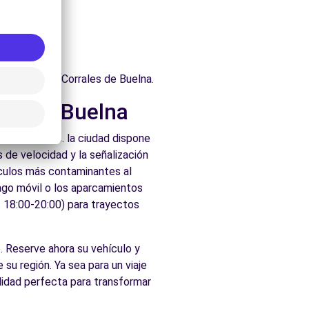
itectónico.
uelna.
uraleza.
che.
ados de Los Corrales de Buelna.
les de Buelna
os prácticos. la ciudad dispone
 de velocidad y la señalización
ículos más contaminantes al
pago móvil o los aparcamientos
s 18:00-20:00) para trayectos
o. Reserve ahora su vehículo y
su región. Ya sea para un viaje
lidad perfecta para transformar