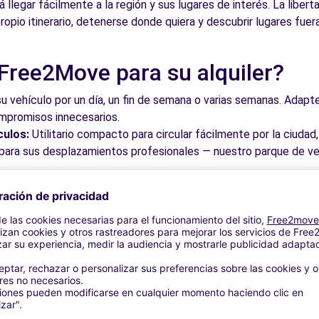
á llegar fácilmente a la región y sus lugares de interés. La libe
ropio itinerario, detenerse donde quiera y descubrir lugares fuera
 Free2Move para su alquiler?
su vehículo por un día, un fin de semana o varias semanas. Adapte 
ompromisos innecesarios.
culos:
Utilitario compacto para circular fácilmente por la ciud
a para sus desplazamientos profesionales — nuestro parque de ve
roveche los mejores precios del mercado gracias a nuestra pla
dos. Reserve en línea en pocos clics con precios transparentes,
a su vehículo en una de nuestras numerosas oficinas asociadas,
taciones o cerca de los aeropuertos.
stra plataforma intuitiva le permite reservar su vehículo en poc
 responder a todas sus preguntas.
bles de Los Corrales de Buelna