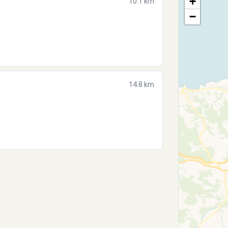
+
10.1 km
−
14.8 km