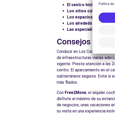
El centro histórico:
Pasee
Los sitios culturales:
Vis
Los espacios naturales:
Los alrededores:
Explore 
Las especialidades local
Consejos prácti
Conducir en Los Corrales de Bue
de infraestructuras viarias adec
vigente. Preste atención a las 
centro. El aparcamiento en el ce
subterráneos seguros. Evite si e
más fluidos.
Con
Free2Move
, el alquiler co
disfrute al máximo de su estanci
de negocios, unas vacaciones en
su visita en una experiencia inolv