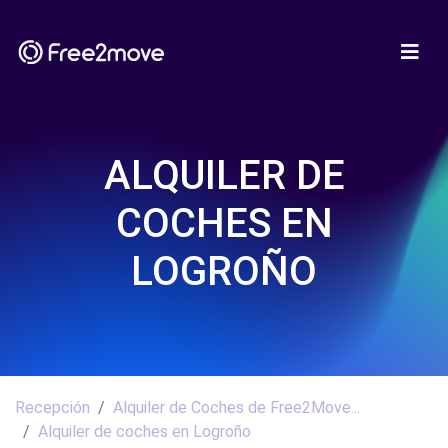
ALQUILER DE
COCHES EN
LOGROÑO
Recepción
Alquiler de Coches de Free2Move...
Alquiler de coches en Logroño