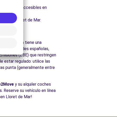
uraleza.
, fácilmente accesibles en
ados de Lloret de Mar.
 Mar
os. la región tiene una
as las ciudades españolas,
 Emisiones (ZBE) que restringen
 estar regulado: utilice las
oras punta (generalmente entre
e2Move
y su alquiler coches
os. Reserve su vehículo en línea
 en Lloret de Mar!