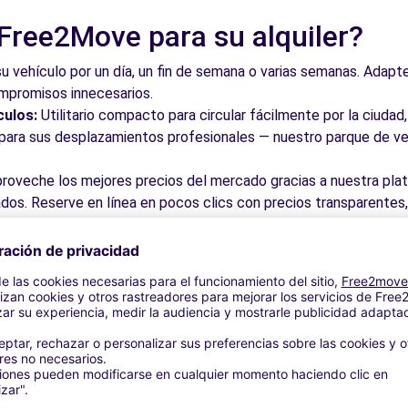
 Free2Move para su alquiler?
su vehículo por un día, un fin de semana o varias semanas. Adapte 
ompromisos innecesarios.
culos:
Utilitario compacto para circular fácilmente por la ciud
a para sus desplazamientos profesionales — nuestro parque de ve
roveche los mejores precios del mercado gracias a nuestra pla
dos. Reserve en línea en pocos clics con precios transparentes,
a su vehículo en una de nuestras numerosas oficinas asociadas,
taciones o cerca de los aeropuertos.
stra plataforma intuitiva le permite reservar su vehículo en poc
 responder a todas sus preguntas.
bles de Lloret de Mar y alreded
 por las calles del casco antiguo y descubra su patrimonio arqu
ite los museos y monumentos que enriquecen Lloret de Mar.