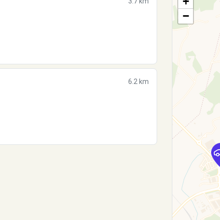
+
3.7 km
−
6.2 km