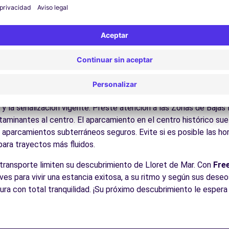
Disfrute de los parques y jardines para un descanso en plena nat
los Pirineos catalanes, la Costa Brava, los viñedos del Penedès
es:
Descubra la gastronomía regional en los restaurantes y merc
cos para conducir en Lloret de
cesible para todos los conductores con algunos consejos práctic
arreteras que conectan ciudades y zonas naturales Como en tod
 y la señalización vigente. Preste atención a las Zonas de Bajas
minantes al centro. El aparcamiento en el centro histórico suele
s aparcamientos subterráneos seguros. Evite si es posible las h
 para trayectos más fluidos.
 transporte limiten su descubrimiento de Lloret de Mar. Con
Fre
aves para vivir una estancia exitosa, a su ritmo y según sus dese
tura con total tranquilidad. ¡Su próximo descubrimiento le espera