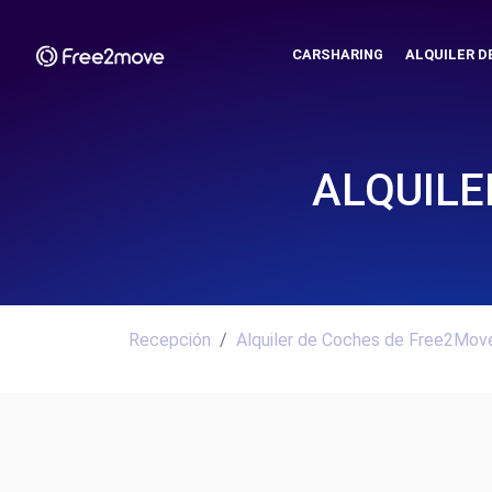
CARSHARING
ALQUILER D
ALQUILE
Recepción
Alquiler de Coches de Free2Move.