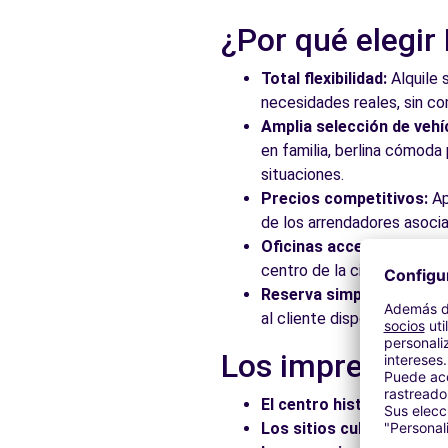
¿Por qué elegir
Total flexibilidad:
Alquile 
necesidades reales, sin c
Amplia selección de vehí
en familia, berlina cómod
situaciones.
Precios competitivos:
Ap
de los arrendadores asocia
Oficinas accesibles:
Recoj
centro de la ciudad, en es
Reserva simplificada:
Nue
al cliente disponible para
Los imprescindi
El centro histórico:
Pasee
Los sitios culturales:
Vis