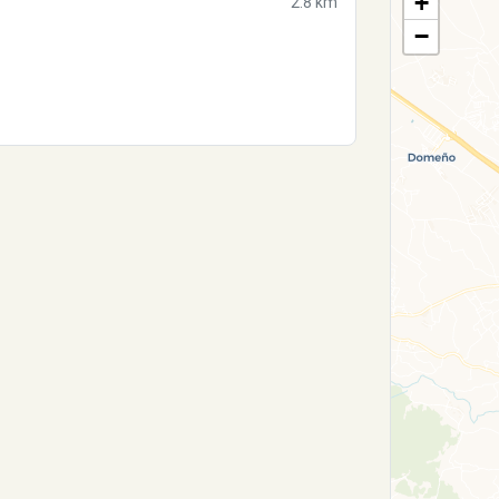
+
2.8 km
−