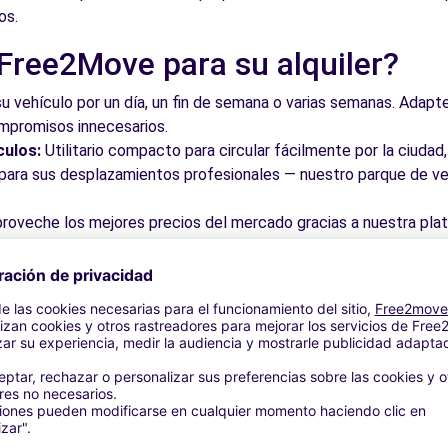
os.
 Free2Move para su alquiler?
su vehículo por un día, un fin de semana o varias semanas. Adapte 
ompromisos innecesarios.
culos:
Utilitario compacto para circular fácilmente por la ciud
a para sus desplazamientos profesionales — nuestro parque de ve
roveche los mejores precios del mercado gracias a nuestra pla
dos. Reserve en línea en pocos clics con precios transparentes,
a su vehículo en una de nuestras numerosas oficinas asociadas,
taciones o cerca de los aeropuertos.
stra plataforma intuitiva le permite reservar su vehículo en poc
 responder a todas sus preguntas.
les de Llíria y alrededores
 por las calles del casco antiguo y descubra su patrimonio arqu