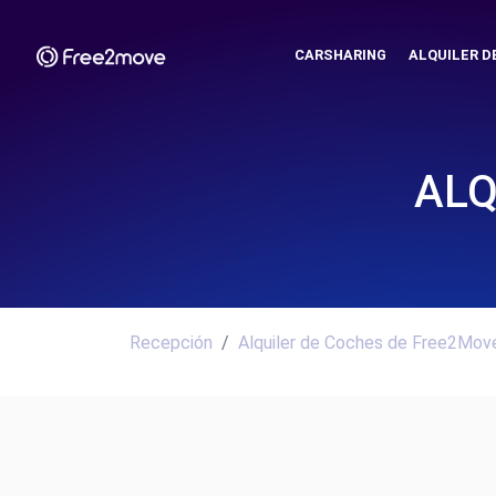
CARSHARING
ALQUILER D
ALQ
Recepción
Alquiler de Coches de Free2Move.