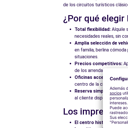
de los circuitos turísticos clásic
¿Por qué elegir
Total flexibilidad:
Alquile 
necesidades reales, sin c
Amplia selección de vehí
en familia, berlina cómod
situaciones.
Precios competitivos:
Ap
de los arrendadores asocia
Oficinas accesibles:
Recoj
centro de la ciudad, en es
Reserva simplificada:
Nue
al cliente disponible para
Los imprescindib
El centro histórico:
Pasee