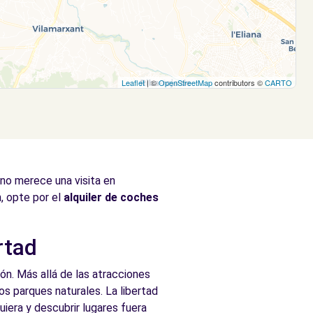
Leaflet
| ©
OpenStreetMap
contributors ©
CARTO
ino merece una visita en
, opte por el
alquiler de coches
rtad
ión. Más allá de las atracciones
los parques naturales. La libertad
uiera y descubrir lugares fuera