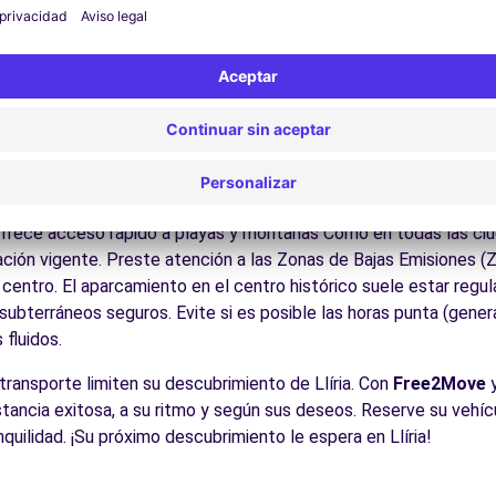
ite los museos y monumentos que enriquecen Llíria.
Disfrute de los parques y jardines para un descanso en plena nat
las playas de la Costa Blanca y Dorada, el interior valenciano, l
es:
Descubra la gastronomía regional en los restaurantes y merca
cos para conducir en Llíria
para todos los conductores con algunos consejos prácticos. la re
ofrece acceso rápido a playas y montañas Como en todas las ci
zación vigente. Preste atención a las Zonas de Bajas Emisiones (
entro. El aparcamiento en el centro histórico suele estar regula
ubterráneos seguros. Evite si es posible las horas punta (gener
fluidos.
 transporte limiten su descubrimiento de Llíria. Con
Free2Move
y
estancia exitosa, a su ritmo y según sus deseos. Reserve su vehíc
nquilidad. ¡Su próximo descubrimiento le espera en Llíria!