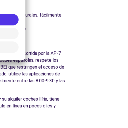
uraleza.
os parques naturales, fácilmente
dos de Llíria.
gión está recorrida por la AP-7
udades españolas, respete los
ZBE) que restringen el acceso de
do: utilice las aplicaciones de
almente entre las 8:00-9:30 y las
 su alquiler coches llíria, tiene
ulo en línea en pocos clics y