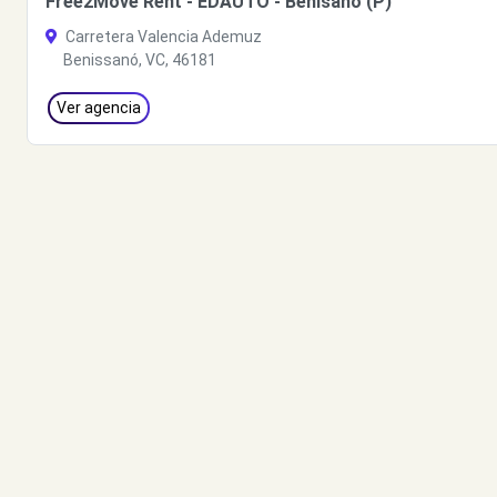
Free2Move Rent - EDAUTO - Benisano (P)
Carretera Valencia Ademuz
Benissanó, VC, 46181
Ver agencia