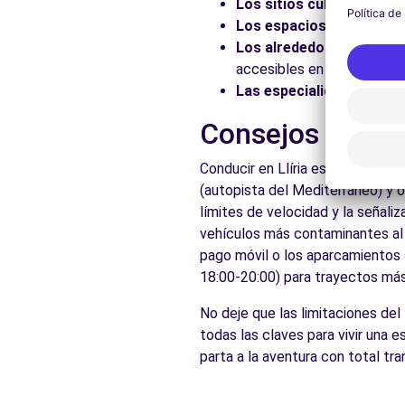
Los sitios culturales:
Vis
Los espacios naturales:
Los alrededores:
Explore 
accesibles en coche.
Las especialidades local
Consejos prácti
Conducir en Llíria es accesible 
(autopista del Mediterráneo) y 
límites de velocidad y la señali
vehículos más contaminantes al c
pago móvil o los aparcamientos s
18:00-20:00) para trayectos más 
No deje que las limitaciones del
todas las claves para vivir una 
parta a la aventura con total tra