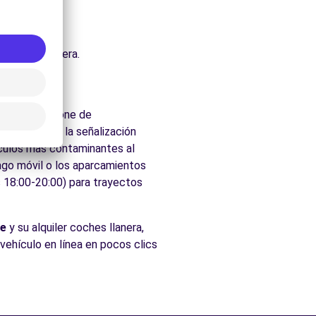
uraleza.
che.
ados de Llanera.
a ciudad dispone de
 velocidad y la señalización
ículos más contaminantes al
pago móvil o los aparcamientos
s 18:00-20:00) para trayectos
e
y su alquiler coches llanera,
 vehículo en línea en pocos clics