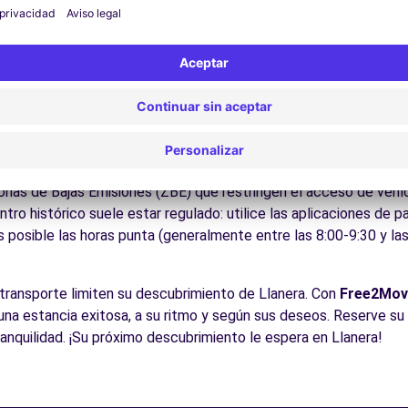
ite los museos y monumentos que enriquecen Llanera.
Disfrute de los parques y jardines para un descanso en plena nat
los lugares de interés de la región, fácilmente accesibles en co
es:
Descubra la gastronomía regional en los restaurantes y merc
cos para conducir en Llanera
e para todos los conductores con algunos consejos prácticos. l
as Como en todas las ciudades españolas, respete los límites de
Zonas de Bajas Emisiones (ZBE) que restringen el acceso de veh
ntro histórico suele estar regulado: utilice las aplicaciones de 
s posible las horas punta (generalmente entre las 8:00-9:30 y la
 transporte limiten su descubrimiento de Llanera. Con
Free2Mov
r una estancia exitosa, a su ritmo y según sus deseos. Reserve su
tranquilidad. ¡Su próximo descubrimiento le espera en Llanera!