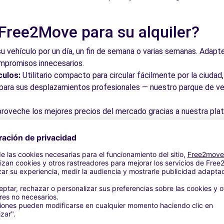
 Free2Move para su alquiler?
su vehículo por un día, un fin de semana o varias semanas. Adapte 
ompromisos innecesarios.
culos:
Utilitario compacto para circular fácilmente por la ciud
a para sus desplazamientos profesionales — nuestro parque de ve
roveche los mejores precios del mercado gracias a nuestra pla
dos. Reserve en línea en pocos clics con precios transparentes,
a su vehículo en una de nuestras numerosas oficinas asociadas,
taciones o cerca de los aeropuertos.
stra plataforma intuitiva le permite reservar su vehículo en poc
 responder a todas sus preguntas.
bles de Llanera y alrededores
 por las calles del casco antiguo y descubra su patrimonio arqu