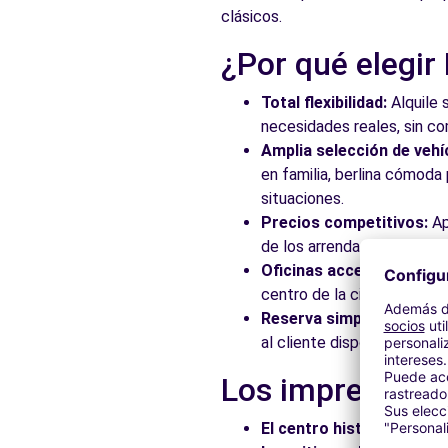
clásicos.
¿Por qué elegir
Total flexibilidad:
Alquile 
necesidades reales, sin c
Amplia selección de vehí
en familia, berlina cómod
situaciones.
Precios competitivos:
Ap
de los arrendadores asocia
Oficinas accesibles:
Recoj
centro de la ciudad, en es
Reserva simplificada:
Nue
al cliente disponible para
Los imprescindi
El centro histórico:
Pasee