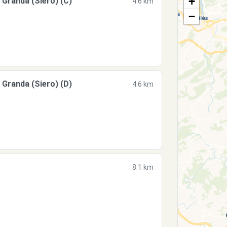
+
randa (Siero) (C)
4.6 km
−
randa (Siero) (D)
4.6 km
8.1 km