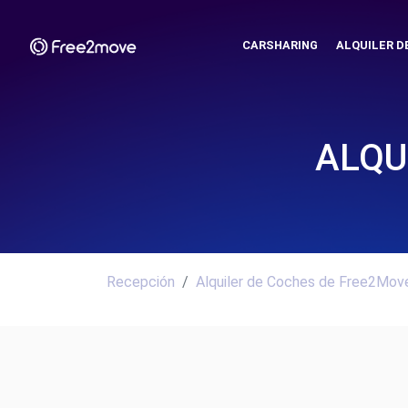
CARSHARING
ALQUILER D
ALQU
Recepción
Alquiler de Coches de Free2Move.