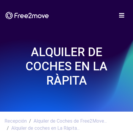
ALQUILER DE
COCHES EN LA
RÀPITA
Recepción
Alquiler de Coches de Free2Move...
Alquiler de coches en La Ràpita...