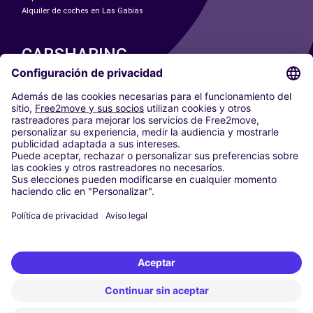
Alquiler de coches en Las Gabias
CARSHARING
NUESTRAS CIUDADES
Paris
Madrid
Washington DC
Milán
Roma
Turín
Viena
Berlín
Colonia
Düsseldorf
Fráncfort
Hamburgo
Múnich
Stuttgart
Ámsterdam