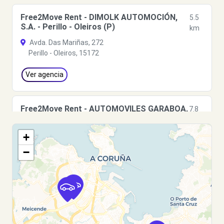
Free2Move Rent - DIMOLK AUTOMOCIÓN,
5.5
S.A. - Perillo - Oleiros (P)
km
Avda. Das Mariñas, 272
Perillo - Oleiros, 15172
Ver agencia
Free2Move Rent - AUTOMOVILES GARABOA,
7.8
S.L. - Culleredo (O)
km
C/ Alvedro, 67
+
Culleredo, 15189
−
Ver agencia
Free2Move Rent - AUTOMOVILES GARABOA,
7.8
S.L. - Culleredo (C)
km