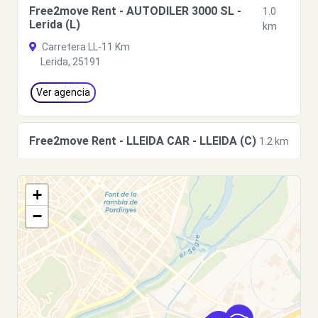
Free2move Rent - AUTODILER 3000 SL -
1.0
Lerida (L)
km
Carretera LL-11 Km
Lerida, 25191
Ver agencia
Free2move Rent - LLEIDA CAR - LLEIDA (C)
1.2 km
POL. INDUSTRIAL LES CANALS,8
LLEIDA, 25190
+
Ver agencia
−
Free2move Rent - DS STORE LLEIDA CAR -
1.2
LLEIDA (D)
km
POL. INDUSTRIAL LES CANALS,8,
LLEIDA, 25190