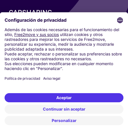
CARSHARING
NUESTRAS CIUDADES
Paris
Madrid
Washington DC
Milán
Roma
Turín
Viena
Berlín
Colonia
Düsseldorf
Fráncfort
Hamburgo
Múnich
Stuttgart
Ámsterdam