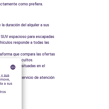
xactamente como prefiera.
la duración del alquiler a sus
ad, SUV espacioso para escapadas
hículos responde a todas las
taforma que compara las ofertas
 sin cargos ocultos.
 idealmente situadas en el
os minutos. Servicio de atención
s
itectónico.