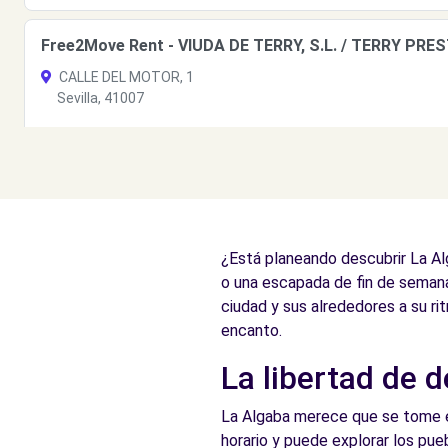
Free2Move Rent - VIUDA DE TERRY, S.L. / TERRY PRESTI
CALLE DEL MOTOR, 1
Sevilla, 41007
Ver agencia
Free2Move Rent - VIUDA DE TERRY, S.L. / TERRY PRESTI
CALLE DEL MOTOR, 1
¿Está planeando descubrir La Alg
Sevilla, 41007
o una escapada de fin de semana
Ver agencia
ciudad y sus alrededores a su r
encanto.
La libertad de 
Free2Move Rent - TERRYAUTO, S.L. - Sevilla (O)
Calle del Motor nº 1
La Algaba merece que se tome el 
Sevilla, 41007
horario y puede explorar los pueb