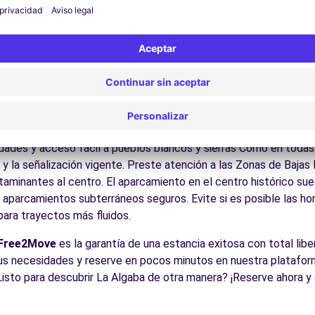
ite los museos y monumentos que enriquecen La Algaba.
Disfrute de los parques y jardines para un descanso en plena nat
los pueblos blancos, las sierras naturales, las playas mediterrán
es:
Descubra la gastronomía regional en los restaurantes y merc
14.5 km
cos para conducir en La Algaba
ble para todos los conductores con algunos consejos prácticos.
udades y acceso fácil a pueblos blancos y sierras Como en todas
 y la señalización vigente. Preste atención a las Zonas de Bajas
minantes al centro. El aparcamiento en el centro histórico suele
s aparcamientos subterráneos seguros. Evite si es posible las h
 para trayectos más fluidos.
Free2Move
es la garantía de una estancia exitosa con total libe
us necesidades y reserve en pocos minutos en nuestra platafor
Listo para descubrir La Algaba de otra manera? ¡Reserve ahora y