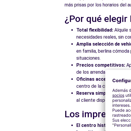
más prisas por los horarios del 
Ver agencia
¿Por qué elegir
Free2Move Rent - AUTOMARES, S.L.U. - SEVILLA (F)
Total flexibilidad:
Alquile 
CTRA. SU EMINENCIA
necesidades reales, sin c
SEVILLA, 41006
Amplia selección de vehí
en familia, berlina cómod
Ver agencia
situaciones.
Precios competitivos:
Ap
de los arrendadores asocia
Free2Move Rent - AUTOMARES, S.L. - Sevilla (P)
Oficinas accesibles:
Recoj
CTRA. SU EMINENCIA
centro de la ciudad, en es
Sevilla, 41006
Reserva simplificada:
Nue
al cliente disponible para
Ver agencia
Los imprescindi
Free2Move Rent - AUTOMARES - Sevilla (C)
El centro histórico:
Pasee