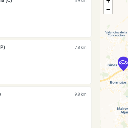
+
la (C)
5.9 km
−
(P)
7.8 km
)
9.8 km