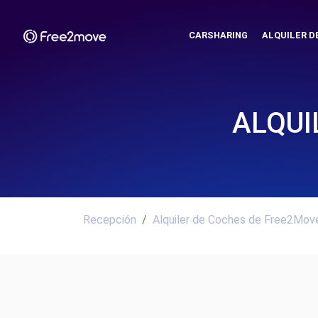
CARSHARING
ALQUILER D
ALQUI
Recepción
Alquiler de Coches de Free2Move.