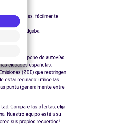
uraleza.
eas y atlánticas, fácilmente
ados de La Algaba.
 la región dispone de autovías
 las ciudades españolas,
 Emisiones (ZBE) que restringen
 estar regulado: utilice las
oras punta (generalmente entre
rtad. Compare las ofertas, elija
ma. Nuestro equipo está a su
 cree sus propios recuerdos!