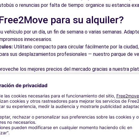
autobús o renuncias por falta de tiempo: organice su estancia e
 Free2Move para su alquiler?
11.8 km
su vehículo por un día, un fin de semana o varias semanas. Adapte 
ompromisos innecesarios.
culos:
Utilitario compacto para circular fácilmente por la ciud
a para sus desplazamientos profesionales — nuestro parque de ve
roveche los mejores precios del mercado gracias a nuestra pla
dos. Reserve en línea en pocos clics con precios transparentes,
11.8 km
a su vehículo en una de nuestras numerosas oficinas asociadas,
taciones o cerca de los aeropuertos.
stra plataforma intuitiva le permite reservar su vehículo en poc
 responder a todas sus preguntas.
bles de La Algaba y alrededore
14.4 km
 por las calles del casco antiguo y descubra su patrimonio arqu