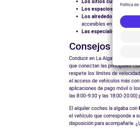
C. Jardín de la Isla,
Los sitios culturales:
Vis
Sevilla, 41014
Los espacios naturales:
Los alrededores:
Explore 
Ver agencia
accesibles en coche.
Las especialidades local
Free2Move Rent - AUTOMARES - Sevilla (O)
Consejos prácti
Calle Jardín de la Isla
Conducir en La Algaba es accesi
Sevilla, AN, 41014
que conectan las principales ci
Ver agencia
respete los límites de velocidad
el acceso de vehículos más conta
aplicaciones de pago móvil o lo
las 8:00-9:30 y las 18:00-20:00)
El alquiler coches la algaba con
el vehículo que corresponde a s
disposición para acompañarle. ¿