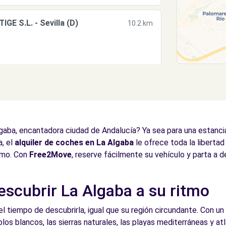
GE S.L. - Sevilla (D)
10.2 km
GE S.L. - Sevilla (C)
10.2 km
aba, encantadora ciudad de Andalucía? Ya sea para una estancia 
, el
alquiler de coches en La Algaba
le ofrece toda la libertad
itmo. Con
Free2Move
, reserve fácilmente su vehículo y parta a d
descubrir La Algaba a su ritmo
10.5 km
tiempo de descubrirla, igual que su región circundante. Con un 
los blancos, las sierras naturales, las playas mediterráneas y at