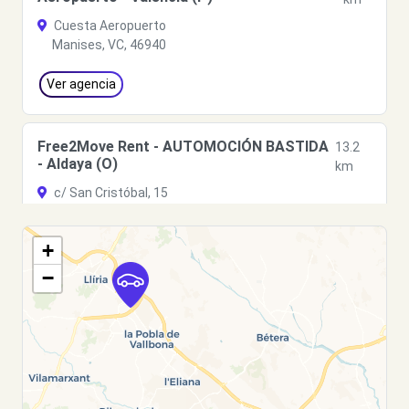
Cuesta Aeropuerto
Manises, VC, 46940
Ver agencia
Free2Move Rent - AUTOMOCIÓN BASTIDA
13.2
- Aldaya (O)
km
c/ San Cristóbal, 15
Aldaya, 46960
+
Ver agencia
−
Free2Move Rent - FERTO, S.A. - Torrent
14.6
(P)
km
Carrer del Mas del Jutge
Torrent, VC, 46900