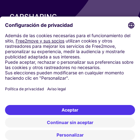
CARSHARING
NUESTRAS CIUDADES
Paris
Madrid
Washington DC
Milán
Roma
Turín
Viena
Berlín
Colonia
Düsseldorf
Fráncfort
Hamburgo
Múnich
Stuttgart
Ámsterdam