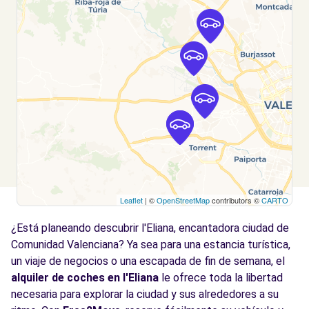
Ver agencia
Free2Move Rent - FERTO - Torrent (O)
14.6 km
Carrer del Mas del Jutge
Torrent, VC, 46900
Ver agencia
Leaflet
| ©
OpenStreetMap
contributors ©
CARTO
¿Está planeando descubrir l'Eliana, encantadora ciudad de
Comunidad Valenciana? Ya sea para una estancia turística,
un viaje de negocios o una escapada de fin de semana, el
alquiler de coches en l'Eliana
le ofrece toda la libertad
necesaria para explorar la ciudad y sus alrededores a su