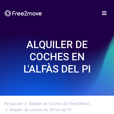
ALQUILER DE
COCHES EN
L'ALFÀS DEL PI
Recepción
Alquiler de Coches de Free2Move...
Alquiler de coches en l'Alfàs del Pi...