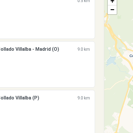
+
0.5 km
−
ado Villalba - Madrid (O)
9.0 km
lado Villalba (P)
9.0 km