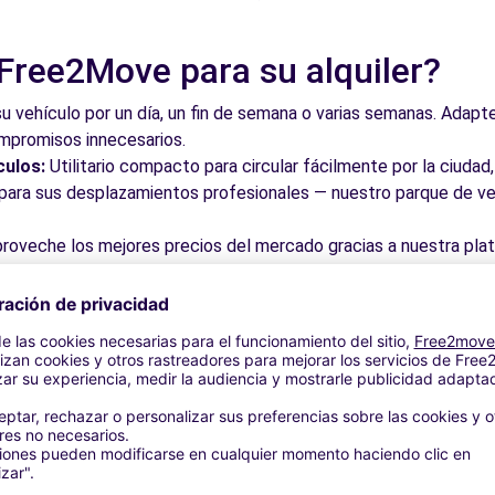
 Free2Move para su alquiler?
su vehículo por un día, un fin de semana o varias semanas. Adapte 
ompromisos innecesarios.
culos:
Utilitario compacto para circular fácilmente por la ciud
a para sus desplazamientos profesionales — nuestro parque de ve
roveche los mejores precios del mercado gracias a nuestra pla
dos. Reserve en línea en pocos clics con precios transparentes,
a su vehículo en una de nuestras numerosas oficinas asociadas,
taciones o cerca de los aeropuertos.
stra plataforma intuitiva le permite reservar su vehículo en poc
 responder a todas sus preguntas.
ibles de Guadarrama y alrededo
 por las calles del casco antiguo y descubra su patrimonio arqu