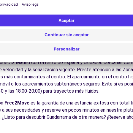
ite los museos y monumentos que enriquecen Guadarrama.
Disfrute de los parques y jardines para un descanso en plena nat
los castillos de Castilla, la Sierra de Guadarrama, las ciudades
es:
Descubra la gastronomía regional en los restaurantes y mer
icos para conducir en Guadarr
ible para todos los conductores con algunos consejos práctico
conecta Madrid con el resto de España y ciudades cercanas Com
e velocidad y la señalización vigente. Preste atención a las Zo
s más contaminantes al centro. El aparcamiento en el centro his
 móvil o los aparcamientos subterráneos seguros. Evite si es posi
0 y las 18:00-20:00) para trayectos más fluidos.
con
Free2Move
es la garantía de una estancia exitosa con total l
de a sus necesidades y reserve en pocos minutos en nuestra pla
. ¿Listo para descubrir Guadarrama de otra manera? ¡Reserve aho