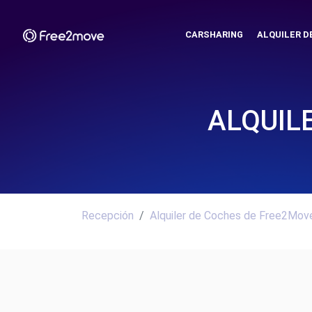
CARSHARING
ALQUILER D
ALQUIL
Recepción
Alquiler de Coches de Free2Move.