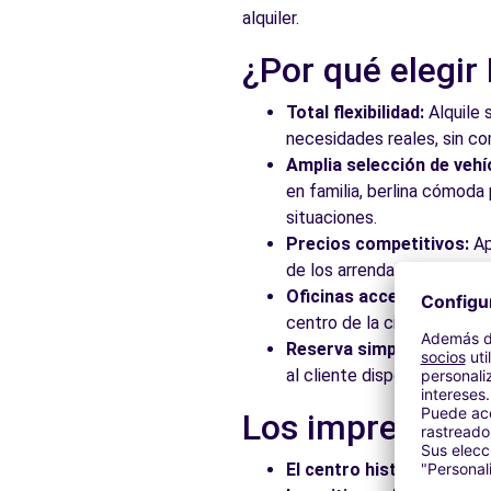
alquiler.
¿Por qué elegir
Total flexibilidad:
Alquile 
necesidades reales, sin c
Amplia selección de vehí
en familia, berlina cómod
situaciones.
Precios competitivos:
Ap
de los arrendadores asocia
Oficinas accesibles:
Recoj
centro de la ciudad, en es
Reserva simplificada:
Nue
al cliente disponible para
Los imprescind
El centro histórico:
Pasee