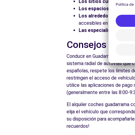
Los sitios culturales:
Vis
Los espacios naturales:
Los alrededores:
Explore 
accesibles en coche.
Las especialidades local
Consejos práct
Conducir en Guadarrama es acces
sistema radial de autovías que 
españolas, respete los límites d
restringen el acceso de vehículo
utilice las aplicaciones de pago
(generalmente entre las 8:00-9:3
El alquiler coches guadarrama 
elija el vehículo que correspon
su disposición para acompañarle
recuerdos!