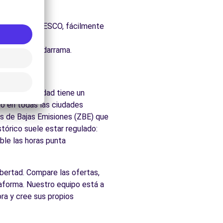
uraleza.
 Patrimonio UNESCO, fácilmente
cados de Guadarrama.
ama
s. la comunidad tiene un
o en todas las ciudades
nas de Bajas Emisiones (ZBE) que
tórico suele estar regulado:
ble las horas punta
ibertad. Compare las ofertas,
taforma. Nuestro equipo está a
ra y cree sus propios