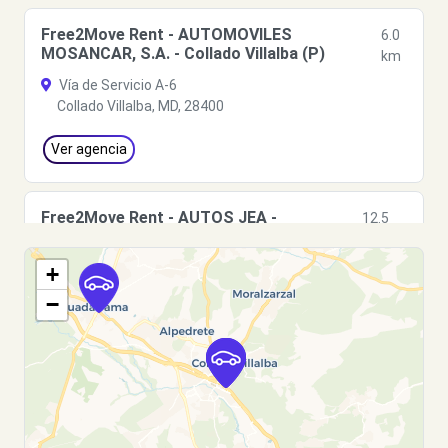
Free2Move Rent - AUTOMOVILES
6.0
MOSANCAR, S.A. - Collado Villalba (P)
km
Vía de Servicio A-6
Collado Villalba, MD, 28400
Ver agencia
Free2Move Rent - AUTOS JEA -
12.5
Guadarrama (O)
km
C/ RÍO GUADIANA S/N
+
Guadarrama, 28440
−
Ver agencia
Free2move Rent - VIAN AS AUTOMOBILE
13.3
S.L. - Las Rozas (C)
km