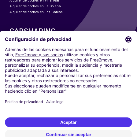
Alquiler de coches en Villarreal
Alquiler de coches en La Solana
Alquiler de coches en Las Gabias
CARSHARING
NUESTRAS CIUDADES
Paris
Madrid
Washington DC
Milán
Roma
Turín
Viena
Berlín
Colonia
Düsseldorf
Fráncfort
Hamburgo
Múnich
Stuttgart
Ámsterdam