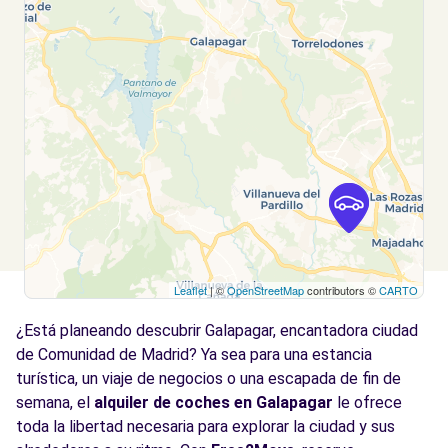
Calle Cabo Rufino Lázaro
Las Rozas, 28232
Ver agencia
Free2move Rent - VIAN AS AUTOMOBILE
13.3
S.L. - Las Rozas (P)
km
Calle Cabo Rufino Lázaro
Las Rozas, 28232
Ver agencia
Leaflet
| ©
OpenStreetMap
contributors ©
CARTO
¿Está planeando descubrir Galapagar, encantadora ciudad
de Comunidad de Madrid? Ya sea para una estancia
turística, un viaje de negocios o una escapada de fin de
semana, el
alquiler de coches en Galapagar
le ofrece
toda la libertad necesaria para explorar la ciudad y sus