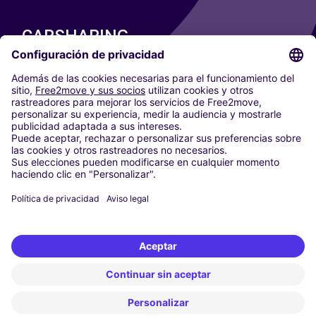
CARSHARING
NUESTRAS CIUDADES
Paris
Madrid
Washington DC
Milán
Roma
Turín
Viena
Berlín
Colonia
Düsseldorf
Fráncfort
Hamburgo
Múnich
Stuttgart
Ámsterdam