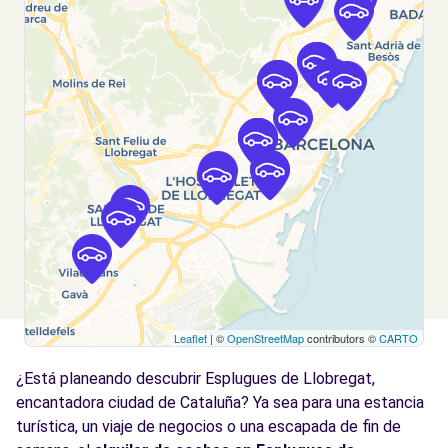
Badal - Barcelona (C)
km
BADAL, 81
Barcelona, 8014
Ver agencia
Free2Move Rent - S&YOU BARCELONA -
4.0
Badal - Barcelona (P)
km
BADAL, 81
Barcelona, 8014
Ver agencia
Leaflet
| ©
OpenStreetMap
contributors ©
CARTO
Free2Move Rent - MASTERNOU - Barcelona
5.2
(O) 24/7
km
¿Está planeando descubrir Esplugues de Llobregat,
C/ Cobalto, 10-12
encantadora ciudad de Cataluña? Ya sea para una estancia
Barcelona, 8038
turística, un viaje de negocios o una escapada de fin de