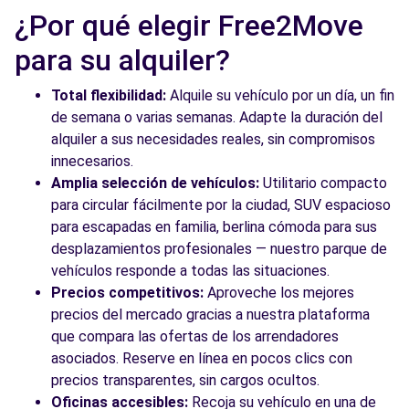
Free2Move Rent - MASTERNOU - Barcelona
5.8
¿Por qué elegir Free2Move
(O)
km
c/ Aribau, 320
para su alquiler?
Barcelona, 8006
Total flexibilidad:
Alquile su vehículo por un día, un fin
Ver agencia
de semana o varias semanas. Adapte la duración del
alquiler a sus necesidades reales, sin compromisos
innecesarios.
Ver todas las agencias
Amplia selección de vehículos:
Utilitario compacto
para circular fácilmente por la ciudad, SUV espacioso
para escapadas en familia, berlina cómoda para sus
desplazamientos profesionales — nuestro parque de
vehículos responde a todas las situaciones.
Precios competitivos:
Aproveche los mejores
precios del mercado gracias a nuestra plataforma
que compara las ofertas de los arrendadores
asociados. Reserve en línea en pocos clics con
precios transparentes, sin cargos ocultos.
Oficinas accesibles:
Recoja su vehículo en una de