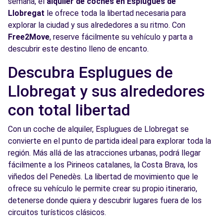
semana, el
alquiler de coches en Esplugues de
Ver agencia
Llobregat
le ofrece toda la libertad necesaria para
explorar la ciudad y sus alrededores a su ritmo. Con
Free2Move
, reserve fácilmente su vehículo y parta a
Free2Move Rent - MASTERNOU - Barcelona
5.2
descubrir este destino lleno de encanto.
(O)
km
C/ Cobalto, 10-12
Descubra Esplugues de
Barcelona, 8038
Llobregat y sus alrededores
Ver agencia
con total libertad
Con un coche de alquiler, Esplugues de Llobregat se
Free2Move Rent - S&YOU SANT BOI - Sant
5.4
convierte en el punto de partida ideal para explorar toda la
Boi de Llobregat (C)
km
región. Más allá de las atracciones urbanas, podrá llegar
CARRETERA DEL PRAT, 1
fácilmente a los Pirineos catalanes, la Costa Brava, los
Sant Boi de Llobregat, 8830
viñedos del Penedès. La libertad de movimiento que le
ofrece su vehículo le permite crear su propio itinerario,
Ver agencia
detenerse donde quiera y descubrir lugares fuera de los
circuitos turísticos clásicos.