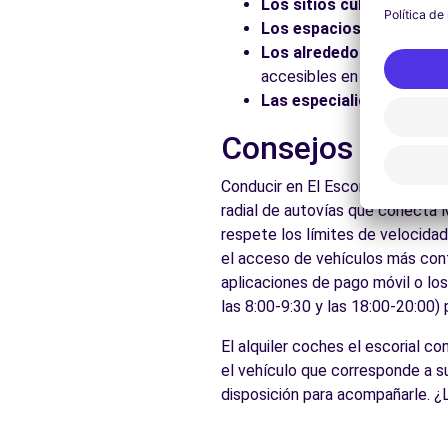
Los sitios culturales:
Vis
Los espacios naturales:
Los alrededores:
Explore 
accesibles en coche.
Las especialidades local
Consejos prácti
Conducir en El Escorial es acce
radial de autovías que conecta 
respete los límites de velocidad
el acceso de vehículos más conta
aplicaciones de pago móvil o lo
las 8:00-9:30 y las 18:00-20:00)
El alquiler coches el escorial co
el vehículo que corresponde a s
disposición para acompañarle. ¿L