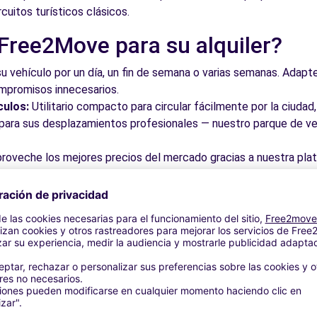
rcuitos turísticos clásicos.
 Free2Move para su alquiler?
su vehículo por un día, un fin de semana o varias semanas. Adapte 
ompromisos innecesarios.
culos:
Utilitario compacto para circular fácilmente por la ciud
a para sus desplazamientos profesionales — nuestro parque de ve
roveche los mejores precios del mercado gracias a nuestra pla
dos. Reserve en línea en pocos clics con precios transparentes,
a su vehículo en una de nuestras numerosas oficinas asociadas,
taciones o cerca de los aeropuertos.
stra plataforma intuitiva le permite reservar su vehículo en poc
 responder a todas sus preguntas.
bles de El Escorial y alrededore
 por las calles del casco antiguo y descubra su patrimonio arqu