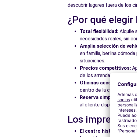
descubrir lugares fuera de los ci
¿Por qué elegir
Total flexibilidad:
Alquile 
necesidades reales, sin c
Amplia selección de vehí
en familia, berlina cómod
situaciones.
Precios competitivos:
Ap
de los arrendadores asocia
Oficinas accesibles:
Recoj
centro de la ciudad, en es
Reserva simplificada:
Nue
al cliente disponible para
Los imprescindi
El centro histórico:
Pasee