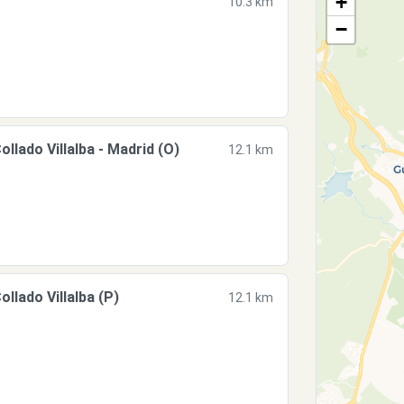
+
10.3 km
−
ado Villalba - Madrid (O)
12.1 km
lado Villalba (P)
12.1 km