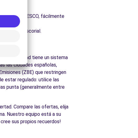
uraleza.
 Patrimonio UNESCO, fácilmente
dos de El Escorial.
l
. la comunidad tiene un sistema
as las ciudades españolas,
 Emisiones (ZBE) que restringen
 estar regulado: utilice las
oras punta (generalmente entre
ertad. Compare las ofertas, elija
ma. Nuestro equipo está a su
y cree sus propios recuerdos!