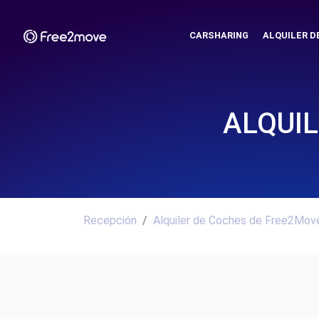
CARSHARING
ALQUILER D
ALQUIL
Recepción
Alquiler de Coches de Free2Move.