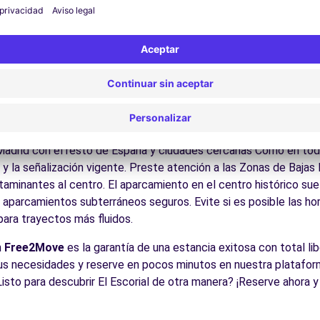
ite los museos y monumentos que enriquecen El Escorial.
Disfrute de los parques y jardines para un descanso en plena nat
los castillos de Castilla, la Sierra de Guadarrama, las ciudades
es:
Descubra la gastronomía regional en los restaurantes y merca
cos para conducir en El Escoria
sible para todos los conductores con algunos consejos prácticos
Madrid con el resto de España y ciudades cercanas Como en tod
 y la señalización vigente. Preste atención a las Zonas de Bajas
minantes al centro. El aparcamiento en el centro histórico suele
s aparcamientos subterráneos seguros. Evite si es posible las h
 para trayectos más fluidos.
n
Free2Move
es la garantía de una estancia exitosa con total lib
us necesidades y reserve en pocos minutos en nuestra platafor
isto para descubrir El Escorial de otra manera? ¡Reserve ahora 