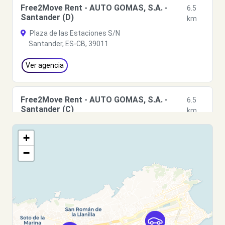
Free2Move Rent - AUTO GOMAS, S.A. -
6.5
Santander (D)
km
Plaza de las Estaciones S/N
Santander, ES-CB, 39011
Ver agencia
Free2Move Rent - AUTO GOMAS, S.A. -
6.5
Santander (C)
km
Plaza de las Estaciones S/N
+
Santander, ES-CB, 39011
−
Ver agencia
Free2Move Rent - AUTO GOMAS S.A.U -
7.0
SANTANDER (AR)
km
39 POLIGONO EL CAMPON