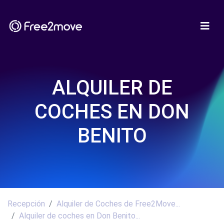
ALQUILER DE
COCHES EN DON
BENITO
Recepción
Alquiler de Coches de Free2Move...
Alquiler de coches en Don Benito...