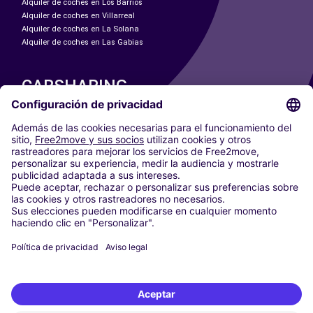
Alquiler de coches en Los Barrios
Alquiler de coches en Villarreal
Alquiler de coches en La Solana
Alquiler de coches en Las Gabias
CARSHARING
NUESTRAS CIUDADES
Paris
Madrid
Washington DC
Milán
Roma
Turín
Viena
Berlín
Colonia
Düsseldorf
Fráncfort
Hamburgo
Múnich
Stuttgart