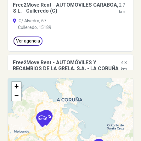
Free2Move Rent - AUTOMOVILES GARABOA,
2.7
S.L. - Culleredo (C)
km
C/ Alvedro, 67
Culleredo, 15189
Ver agencia
Free2Move Rent - AUTOMÓVILES Y
4.3
RECAMBIOS DE LA GRELA, S.A. - LA CORUÑA
km
(C)
CALLE SEVERO OCHOA, 8
+
LA CORUÑA, 15008
−
Ver agencia
Free2Move Rent - TALLERES CARRERA E
4.5
HIJOS, S.L. - Coruña (A) (C)
km