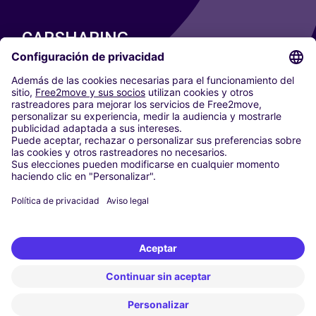
CARSHARING
NUESTRAS CIUDADES
Paris
Madrid
Washington DC
Milán
Roma
Turín
Viena
Berlín
Colonia
Düsseldorf
Fráncfort
Hamburgo
Múnich
Stuttgart
Ámsterdam