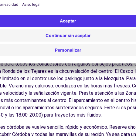
:
Pasee por el antiguo barrio judío con sus calles blancas y su s
ristianos:
Explore los jardines y la fortaleza donde los Reyes Ca
el puente romano sobre el Guadalquivir con sus 16 arcos milenar
hara:
Visite la ciudad-palacio del califa Abderramán III, recien
icos para conducir en Córdoba
e para todos los conductores con algunos consejos prácticos. C
La Ronda de los Tejares es la circunvalación del centro. El Casco
imitado en el centro: use los parkings junto a la Mezquita. Para 
ible. Verano muy caluroso: conduzca en las horas más frescas. 
e velocidad y la señalización vigente. Preste atención a las Zo
s más contaminantes al centro. El aparcamiento en el centro his
 móvil o los aparcamientos subterráneos seguros. Evite si es posi
0 y las 18:00-20:00) para trayectos más fluidos.
ches córdoba se vuelve sencillo, rápido y económico. Reserve ahor
brir Córdoba y todas las maravillas de su región. Ya sea para un