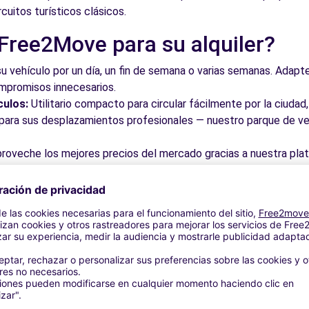
rcuitos turísticos clásicos.
 Free2Move para su alquiler?
su vehículo por un día, un fin de semana o varias semanas. Adapte 
ompromisos innecesarios.
culos:
Utilitario compacto para circular fácilmente por la ciud
a para sus desplazamientos profesionales — nuestro parque de ve
roveche los mejores precios del mercado gracias a nuestra pla
dos. Reserve en línea en pocos clics con precios transparentes,
a su vehículo en una de nuestras numerosas oficinas asociadas,
taciones o cerca de los aeropuertos.
stra plataforma intuitiva le permite reservar su vehículo en poc
 responder a todas sus preguntas.
bles de Córdoba y alrededores
mire este monumento único donde conviven la arquitectura islámi