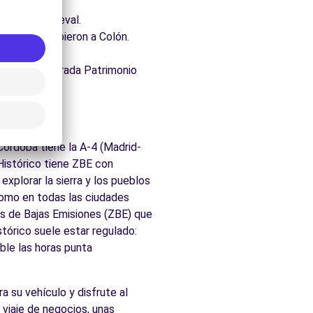
inagoga medieval.
tólicos recibieron a Colón.
ios.
temente declarada Patrimonio
órdoba tiene la A-4 (Madrid-
 Histórico tiene ZBE con
explorar la sierra y los pueblos
Como en todas las ciudades
nas de Bajas Emisiones (ZBE) que
tórico suele estar regulado:
ble las horas punta
a su vehículo y disfrute al
 viaje de negocios, unas