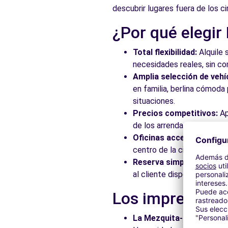
descubrir lugares fuera de los ci
¿Por qué elegir
Total flexibilidad:
Alquile 
necesidades reales, sin c
Amplia selección de vehí
en familia, berlina cómod
situaciones.
Precios competitivos:
Ap
de los arrendadores asocia
Oficinas accesibles:
Recoj
centro de la ciudad, en es
Reserva simplificada:
Nue
al cliente disponible para
Los imprescindi
La Mezquita-Catedral:
Ad