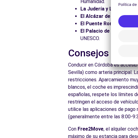
Humanidad.
La Judería y La Sinagoga
El Alcázar de los Reyes C
El Puente Romano:
Cruce 
El Palacio de Medina Aza
UNESCO.
Consejos práct
Conducir en Córdoba es accesibl
Sevilla) como arteria principal. 
restricciones. Aparcamiento muy l
blancos, el coche es imprescind
españolas, respete los límites d
restringen el acceso de vehículo
utilice las aplicaciones de pago
(generalmente entre las 8:00-9:3
Con
Free2Move
, el alquiler co
máximo de su estancia para descu