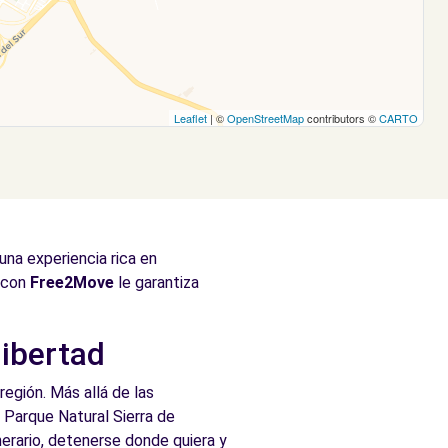
Leaflet
| ©
OpenStreetMap
contributors ©
CARTO
una experiencia rica en
a con
Free2Move
le garantiza
libertad
región. Más allá de las
el Parque Natural Sierra de
nerario, detenerse donde quiera y