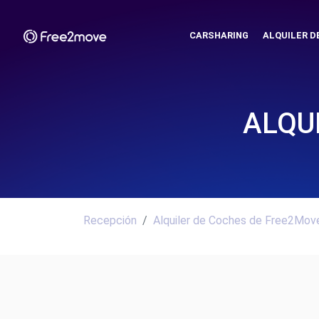
CARSHARING
ALQUILER D
ALQU
Recepción
Alquiler de Coches de Free2Move.