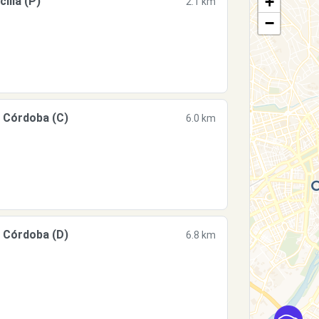
+
lla (P)
2.1 km
−
 Córdoba (C)
6.0 km
 Córdoba (D)
6.8 km