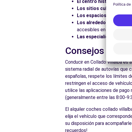
El centro histórico:
Pasee
Los sitios culturales:
Vis
Los espacios naturales:
Los alrededores:
Explore 
accesibles en coche.
Las especialidades local
Consejos prácti
Conducir en Collado Villalba es
sistema radial de autovías que 
españolas, respete los límites d
restringen el acceso de vehículo
utilice las aplicaciones de pago
(generalmente entre las 8:00-9:3
El alquiler coches collado villal
elija el vehículo que correspon
su disposición para acompañarle.
recuerdos!