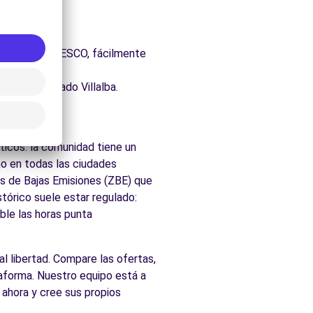
itectónico.
uraleza.
 Patrimonio UNESCO, fácilmente
dos de Collado Villalba.
llalba
ticos. la comunidad tiene un
o en todas las ciudades
nas de Bajas Emisiones (ZBE) que
tórico suele estar regulado:
ble las horas punta
al libertad. Compare las ofertas,
taforma. Nuestro equipo está a
 ahora y cree sus propios