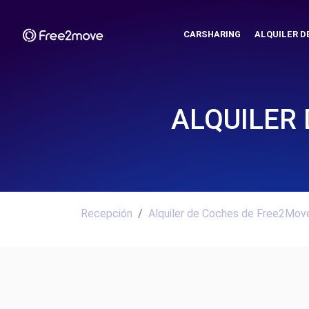
CARSHARING
ALQUILER D
ALQUILER
Recepción
Alquiler de Coches de Free2Move.