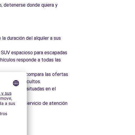
io, detenerse donde quiera y
la duración del alquiler a sus
ad, SUV espacioso para escapadas
hículos responde a todas las
taforma que compara las ofertas
 sin cargos ocultos.
 idealmente situadas en el
os minutos. Servicio de atención
edores