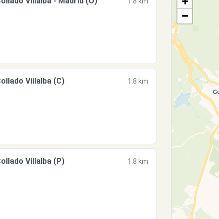
+
ado Villalba - Madrid (O)
1.8 km
−
lado Villalba (C)
1.8 km
lado Villalba (P)
1.8 km