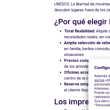
UNESCO. La libertad de movimient
descubrir lugares fuera de los ci
¿Por qué elegir
Total flexibilidad:
Alquile 
necesidades reales, sin c
Amplia selección de vehí
en familia, berlina cómod
situaciones.
Precios competitivos:
Ap
de los arrendadores asocia
Oficinas accesibles:
Recoj
centro de la ciudad, en es
Reserva simplificada:
Nue
al cliente disponible para
Los imprescindi