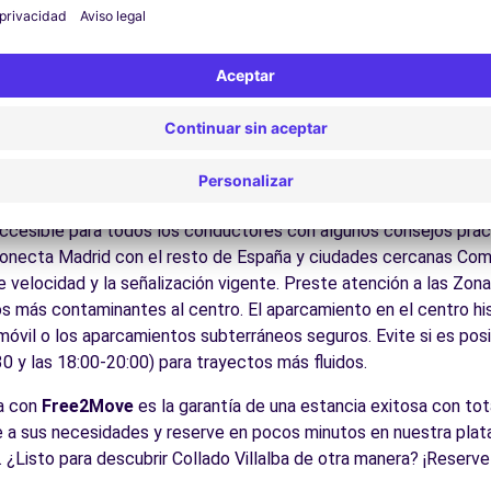
 por las calles del casco antiguo y descubra su patrimonio arqu
ite los museos y monumentos que enriquecen Collado Villalba.
Disfrute de los parques y jardines para un descanso en plena nat
los castillos de Castilla, la Sierra de Guadarrama, las ciudades
es:
Descubra la gastronomía regional en los restaurantes y merca
cos para conducir en Collado Vi
 accesible para todos los conductores con algunos consejos prác
conecta Madrid con el resto de España y ciudades cercanas Com
e velocidad y la señalización vigente. Preste atención a las Zo
s más contaminantes al centro. El aparcamiento en el centro his
 móvil o los aparcamientos subterráneos seguros. Evite si es posi
0 y las 18:00-20:00) para trayectos más fluidos.
ba con
Free2Move
es la garantía de una estancia exitosa con tot
de a sus necesidades y reserve en pocos minutos en nuestra pla
 ¿Listo para descubrir Collado Villalba de otra manera? ¡Reserve