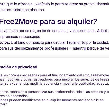
o que le ofrece su vehículo le permite crear su propio itinerar
rcuitos turísticos clásicos.
 Free2Move para su alquiler?
su vehículo por un día, un fin de semana o varias semanas. Adapte 
ompromisos innecesarios.
culos:
Utilitario compacto para circular fácilmente por la ciud
a para sus desplazamientos profesionales — nuestro parque de ve
roveche los mejores precios del mercado gracias a nuestra pla
dos. Reserve en línea en pocos clics con precios transparentes,
a su vehículo en una de nuestras numerosas oficinas asociadas,
taciones o cerca de los aeropuertos.
stra plataforma intuitiva le permite reservar su vehículo en poc
 responder a todas sus preguntas.
bles de Collado Villalba y alred