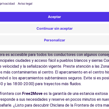
 por las calles del casco antiguo y descubra su patrimonio arqu
ite los museos y monumentos que enriquecen Chiclana de la Fro
Disfrute de los parques y jardines para un descanso en plena nat
los pueblos blancos, las sierras naturales, las playas mediterrán
es:
Descubra la gastronomía regional en los restaurantes y merca
cos para conducir en Chiclana d
tera es accesible para todos los conductores con algunos consej
incipales ciudades y acceso fácil a pueblos blancos y sierras C
e velocidad y la señalización vigente. Preste atención a las Zo
s más contaminantes al centro. El aparcamiento en el centro his
 móvil o los aparcamientos subterráneos seguros. Evite si es posi
0 y las 18:00-20:00) para trayectos más fluidos.
a frontera con
Free2Move
es la garantía de una estancia exitosa 
corresponde a sus necesidades y reserve en pocos minutos en nue
añarle. ¿Listo para descubrir Chiclana de la Frontera de otra m