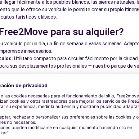
á llegar fácilmente a los pueblos blancos, las sierras naturales, 
iento que le ofrece su vehículo le permite crear su propio itiner
rcuitos turísticos clásicos.
 Free2Move para su alquiler?
su vehículo por un día, un fin de semana o varias semanas. Adapte 
ompromisos innecesarios.
culos:
Utilitario compacto para circular fácilmente por la ciud
a para sus desplazamientos profesionales — nuestro parque de ve
roveche los mejores precios del mercado gracias a nuestra pla
dos. Reserve en línea en pocos clics con precios transparentes,
a su vehículo en una de nuestras numerosas oficinas asociadas,
taciones o cerca de los aeropuertos.
stra plataforma intuitiva le permite reservar su vehículo en poc
 responder a todas sus preguntas.
bles de Chiclana de la Frontera