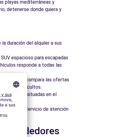
las playas mediterráneas y
ario, detenerse donde quiera y
la duración del alquiler a sus
ad, SUV espacioso para escapadas
hículos responde a todas las
taforma que compara las ofertas
 sin cargos ocultos.
 idealmente situadas en el
os minutos. Servicio de atención
 y alrededores