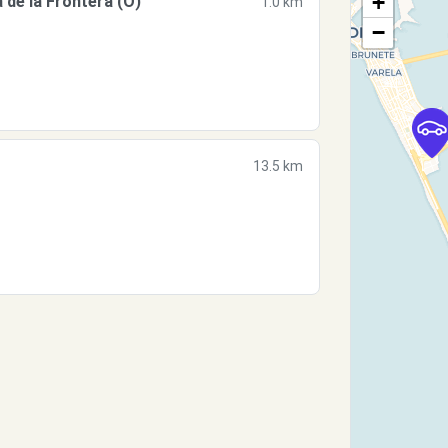
+
de la Frontera (O)
1.0 km
−
13.5 km