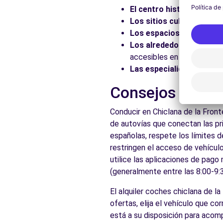
El centro histórico:
Pasee
Los sitios culturales:
Vis
Los espacios naturales:
Los alrededores:
Explore 
accesibles en coche.
Las especialidades local
Consejos prácti
Conducir en Chiclana de la Fron
de autovías que conectan las pr
españolas, respete los límites d
restringen el acceso de vehículo
utilice las aplicaciones de pago
(generalmente entre las 8:00-9:3
El alquiler coches chiclana de l
ofertas, elija el vehículo que 
está a su disposición para acomp