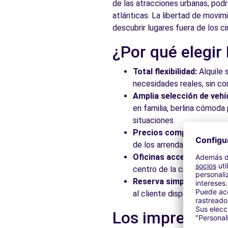
de las atracciones urbanas, podr
atlánticas. La libertad de movim
descubrir lugares fuera de los ci
¿Por qué elegir
Total flexibilidad:
Alquile 
necesidades reales, sin c
Amplia selección de vehí
en familia, berlina cómod
situaciones.
Precios competitivos:
Ap
de los arrendadores asocia
Oficinas accesibles:
Recoj
centro de la ciudad, en es
Reserva simplificada:
Nue
al cliente disponible para
Los imprescindi