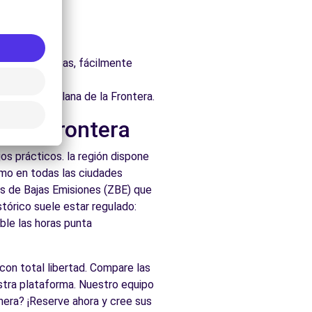
itectónico.
ntera.
uraleza.
eas y atlánticas, fácilmente
dos de Chiclana de la Frontera.
e la Frontera
os prácticos. la región dispone
omo en todas las ciudades
nas de Bajas Emisiones (ZBE) que
tórico suele estar regulado:
ble las horas punta
con total libertad. Compare las
stra plataforma. Nuestro equipo
anera? ¡Reserve ahora y cree sus