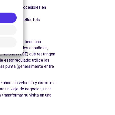
uraleza.
, fácilmente accesibles en
ados de Castelldefels.
els
os. la región tiene una
as las ciudades españolas,
 Emisiones (ZBE) que restringen
 estar regulado: utilice las
oras punta (generalmente entre
e ahora su vehículo y disfrute al
ra un viaje de negocios, unas
 transformar su visita en una