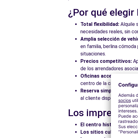
¿Por qué elegir
Total flexibilidad:
Alquile 
necesidades reales, sin c
Amplia selección de vehí
en familia, berlina cómod
situaciones.
Precios competitivos:
Ap
de los arrendadores asocia
Oficinas accesibles:
Recoj
centro de la ciudad, en es
Reserva simplificada:
Nue
al cliente disponible para
Los imprescindi
El centro histórico:
Pasee
Los sitios culturales:
Vis