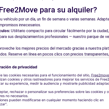
 Free2Move para su alquiler?
su vehículo por un día, un fin de semana o varias semanas. Adapte 
ompromisos innecesarios.
culos:
Utilitario compacto para circular fácilmente por la ciud
a para sus desplazamientos profesionales — nuestro parque de ve
roveche los mejores precios del mercado gracias a nuestra pla
dos. Reserve en línea en pocos clics con precios transparentes,
a su vehículo en una de nuestras numerosas oficinas asociadas,
taciones o cerca de los aeropuertos.
stra plataforma intuitiva le permite reservar su vehículo en poc
 responder a todas sus preguntas.
bles de Castelldefels y alreded
 por las calles del casco antiguo y descubra su patrimonio arqu
ite los museos y monumentos que enriquecen Castelldefels.