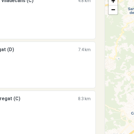
+
Viladecans (C)
4.8 km
−
gat (D)
7.4 km
regat (C)
8.3 km