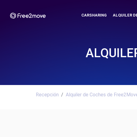
CARSHARING
ALQUILER D
ALQUILE
Recepción
Alquiler de Coches de Free2Move.