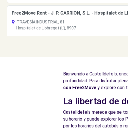
Free2Move Rent - J. P. CARRION, S.L. - Hospitalet de Ll
TRAVESÍA INDUSTRIAL, 81
Hospitalet de Llobregat (L'), 8907
Ver agencia
Free2Move Rent - MAAM - Hospitalet de Llobregat (L')
Cromo, 27
Bienvenido a Castelldefels, enc
Hospitalet de Llobregat (L'), 8907
profundidad. Para disfrutar plen
Ver agencia
con Free2Move
y explore con t
La libertad de d
Castelldefels merece que se tome
su horario y puede explorar los 
por los horarios del autobús o r