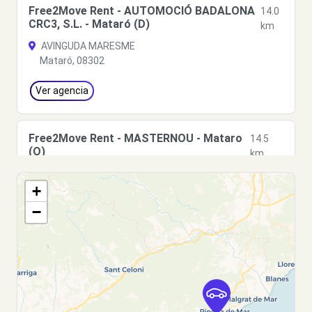
Free2Move Rent - AUTOMOCIÓ BADALONA
14.0
CRC3, S.L. - Mataró (D)
km
AVINGUDA MARESME
Mataró, 08302
Ver agencia
Free2Move Rent - MASTERNOU - Mataro
14.5
(O)
km
Calle Juan de la Cierva 4
+
Mataro, 08302
−
Ver agencia