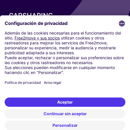
CARSHARING
NUESTRAS CIUDADES
Paris
Madrid
Washington DC
Milán
Roma
Turín
Viena
Berlín
Colonia
Düsseldorf
Fráncfort
Hamburgo
Múnich
Stuttgart
Ámsterdam