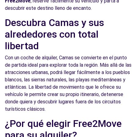
Free2Move
, reserve fácilmente su vehículo y parta a
descubrir este destino lleno de encanto.
Free2Move Rent - TERRYAUTO, S.L. -
8.4
Sevilla (O)
km
Descubra Camas y sus
Calle del Motor nº 1
alrededores con total
Sevilla, 41007
libertad
Ver agencia
Con un coche de alquiler, Camas se convierte en el punto
de partida ideal para explorar toda la región. Más allá de las
Free2Move Rent - AUTOMARES - Sevilla
9.1
atracciones urbanas, podrá llegar fácilmente a los pueblos
(C)
km
blancos, las sierras naturales, las playas mediterráneas y
C. Jardín de la Isla,
atlánticas. La libertad de movimiento que le ofrece su
Sevilla, 41014
vehículo le permite crear su propio itinerario, detenerse
donde quiera y descubrir lugares fuera de los circuitos
Ver agencia
turísticos clásicos.
¿Por qué elegir Free2Move
Free2Move Rent - AUTOMARES - Sevilla
9.2
(O)
km
para su alquiler?