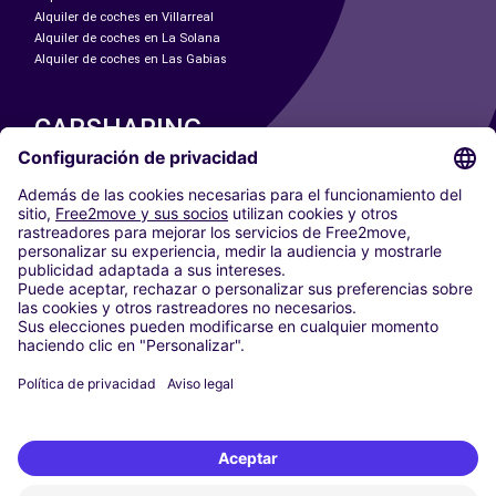
Alquiler de coches en Villarreal
Alquiler de coches en La Solana
Alquiler de coches en Las Gabias
CARSHARING
NUESTRAS CIUDADES
Paris
Madrid
Washington DC
Milán
Roma
Turín
Viena
Berlín
Colonia
Düsseldorf
Fráncfort
Hamburgo
Múnich
Stuttgart
Ámsterdam