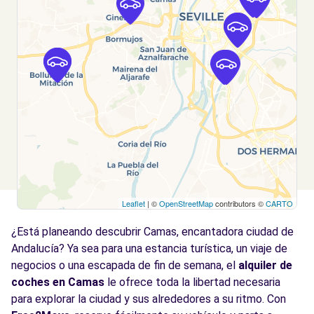
Sevilla, 41006
Ver agencia
Free2Move Rent - VIUDA DE TERRY, S.L. /
8.0
TERRY PRESTIGE S.L. - Sevilla (D)
km
CALLE DEL MOTOR, 1
Sevilla, 41007
Ver agencia
Leaflet
| ©
OpenStreetMap
contributors ©
CARTO
Free2Move Rent - VIUDA DE TERRY, S.L. /
8.0
TERRY PRESTIGE S.L. - Sevilla (C)
km
¿Está planeando descubrir Camas, encantadora ciudad de
CALLE DEL MOTOR, 1
Andalucía? Ya sea para una estancia turística, un viaje de
Sevilla, 41007
negocios o una escapada de fin de semana, el
alquiler de
coches en Camas
le ofrece toda la libertad necesaria
Ver agencia
para explorar la ciudad y sus alrededores a su ritmo. Con