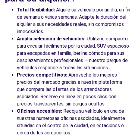
Calle Jardín de la Isla
Sevilla, AN, 41014
Total flexibilidad:
Alquile su vehículo por un día, un fin
de semana o varias semanas. Adapte la duración del
Ver agencia
alquiler a sus necesidades reales, sin compromisos
innecesarios.
Amplia selección de vehículos:
Utilitario compacto
Ver todas las agencias
para circular fácilmente por la ciudad, SUV espacioso
para escapadas en familia, berlina cómoda para sus
desplazamientos profesionales — nuestro parque de
vehículos responde a todas las situaciones.
Precios competitivos:
Aproveche los mejores
precios del mercado gracias a nuestra plataforma
que compara las ofertas de los arrendadores
asociados. Reserve en línea en pocos clics con
precios transparentes, sin cargos ocultos.
Oficinas accesibles:
Recoja su vehículo en una de
nuestras numerosas oficinas asociadas, idealmente
situadas en el centro de la ciudad, en estaciones o
cerca de los aeropuertos.