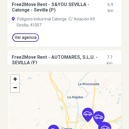
Free2Move Rent - S&YOU SEVILLA -
6.9
Calonge - Sevilla (P)
km
Polígono Industrial Calonge. C/ Aviación 69
Sevilla, 41007
Ver agencia
Free2Move Rent - AUTOMARES, S.L.U. -
7.7
SEVILLA (F)
km
CTRA. SU EMINENCIA
+
SEVILLA, 41006
−
Ver agencia
Free2Move Rent - AUTOMARES, S.L. -
7.7
Sevilla (P)
km
CTRA. SU EMINENCIA